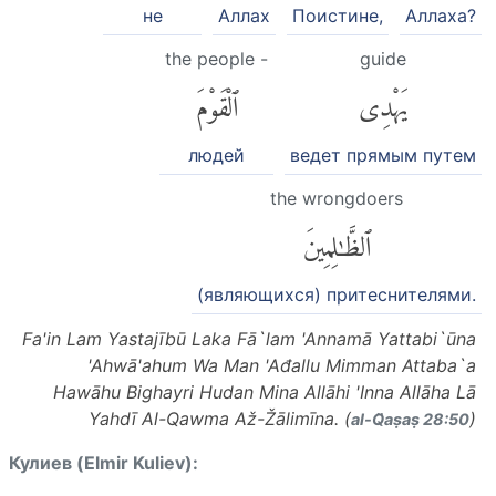
не
Аллах
Поистине,
Аллаха?
the people -
guide
يَهْدِى
ٱلْقَوْمَ
людей
ведет прямым путем
the wrongdoers
ٱلظَّٰلِمِينَ
(являющихся) притеснителями.
Fa'in Lam Yastajībū Laka Fā`lam 'Annamā Yattabi`ūna
'Ahwā'ahum Wa Man 'Ađallu Mimman Attaba`a
Hawāhu Bighayri Hudan Mina Allāhi 'Inna Allāha Lā
Yahdī Al-Qawma Až-Žālimīna. (
)
al-Q̈aṣaṣ 28:50
Кулиев (Elmir Kuliev):