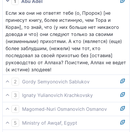
1
Abu Adel
Если же они не ответят тебе (о, Пророк) [не
принесут книгу, более истинную, чем Тора и
Коран], то знай, что (у них больше нет никакого
довода и что) они следуют только за своими
(низменными) прихотями. А кто (является) (еще)
более заблудшим, (нежели) чем тот, кто
последовал за своей прихотью без [оставив]
руководство от Аллаха? Поистине, Аллах не ведет
(к истине) злодеев!
2
Gordy Semyonovich Sablukov
Если они не дали тебе на это ответа, то знай, что
3
Ignaty Yulianovich Krachkovsky
они следуют только своим прихотям. Но не тот ли
Если же они не ответят тебе, то знай, что они
в самом крайнем заблуждении, кто последует
4
Magomed-Nuri Osmanovich Osmanov
следуют только за своими страстями. А кто более
своей прихоти, не имея руководительства от
Если они не ответят тебе, то знай, что они
сбит с пути, чем тот, кто последовал за своей
Бога? Истинно, Бог не руководитель людям
5
Ministry of Awqaf, Egypt
повинуются только своим [низменным] страстям.
страстью без руководства от Аллаха? Поистине,
злочестивым.