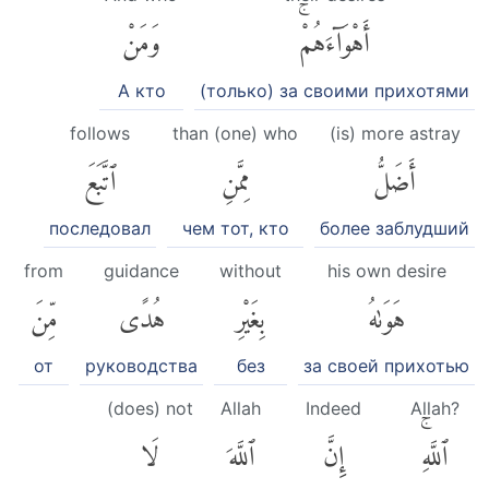
أَهْوَآءَهُمْۚ
وَمَنْ
А кто
(только) за своими прихотями
follows
than (one) who
(is) more astray
أَضَلُّ
مِمَّنِ
ٱتَّبَعَ
последовал
чем тот, кто
более заблудший
from
guidance
without
his own desire
هَوَىٰهُ
بِغَيْرِ
هُدًى
مِّنَ
от
руководства
без
за своей прихотью
(does) not
Allah
Indeed
Allah?
ٱللَّهِۚ
إِنَّ
ٱللَّهَ
لَا