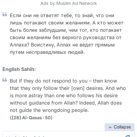
Ads by Muslim Ad Network
Если они не ответят тебе, то знай, что они
лишь потакают своим желаниям. А кто может
быть более заблудшим, чем тот, кто потакает
своим желаниям без верного руководства от
Аллаха? Воистину, Аллах не ведет прямым
путем несправедливых людей.
English Sahih:
But if they do not respond to you – then know
that they only follow their [own] desires. And who
is more astray than one who follows his desire
without guidance from Allah? Indeed, Allah does
not guide the wrongdoing people.
(
)
[28] Al-Qasas : 50
Collapse