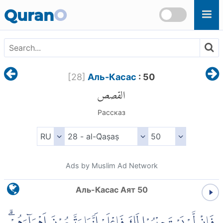
Skip to main content
Quran
O
[
28
]
Аль-Касас
: 50
القصص
Рассказ
Ads by Muslim Ad Network
Аль-Касас Аят 50