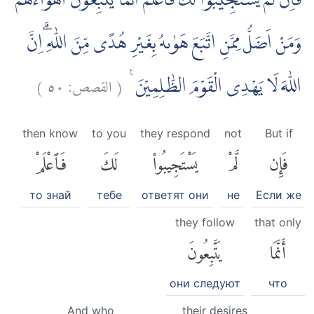
فَاِنْ لَّمْ يَسْتَجِيْبُوْا لَكَ فَاعْلَمْ اَنَّمَا يَتَّبِعُوْنَ اَهْوَاۤءَهُمْۗ
وَمَنْ اَضَلُّ مِمَّنِ اتَّبَعَ هَوٰىهُ بِغَيْرِ هُدًى مِّنَ اللّٰهِ ۗاِنَّ
)
٥٠
القصص:
(
اللّٰهَ لَا يَهْدِى الْقَوْمَ الظّٰلِمِيْنَ ࣖ
then know
to you
they respond
not
But if
فَإِن
لَّمْ
يَسْتَجِيبُوا۟
لَكَ
فَٱعْلَمْ
то знай
тебе
ответят они
не
Если же
they follow
that only
أَنَّمَا
يَتَّبِعُونَ
они следуют
что
And who
their desires