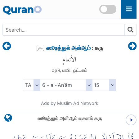
Skip to main content
Quran
O
[
௬
]
ஸூரத்துல் அன்ஆம்
: ௧௫
الأنعام
ஆடு, மாடு, ஒட்டகம்
Ads by Muslim Ad Network
ஸூரத்துல் அன்ஆம் வசனம் ௧௫