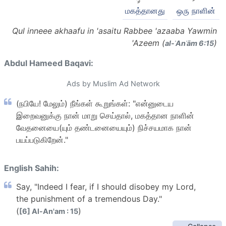
மகத்தானது
ஒரு நாளின்
Qul inneee akhaafu in 'asaitu Rabbee 'azaaba Yawmin
'Azeem (
)
al-ʾAnʿām 6:15
Abdul Hameed Baqavi:
Ads by Muslim Ad Network
(நபியே! மேலும்) நீங்கள் கூறுங்கள்: "என்னுடைய
இறைவனுக்கு நான் மாறு செய்தால், மகத்தான நாளின்
வேதனையை(யும் தண்டனையையும்) நிச்சயமாக நான்
பயப்படுகிறேன்."
English Sahih:
Say, "Indeed I fear, if I should disobey my Lord,
the punishment of a tremendous Day."
(
)
[6] Al-An'am : 15