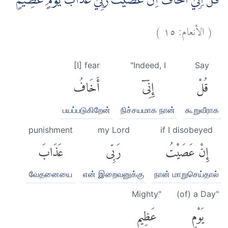
قُلْ اِنِّيْٓ اَخَافُ اِنْ عَصَيْتُ رَبِّيْ عَذَابَ يَوْمٍ عَظِيْمٍ
)
١٥
الأنعام:
(
[I] fear
"Indeed, I
Say
قُلْ
إِنِّىٓ
أَخَافُ
பயப்படுகிறேன்
நிச்சயமாக நான்
கூறுவீராக
punishment
my Lord
if I disobeyed
إِنْ عَصَيْتُ
رَبِّى
عَذَابَ
வேதனையை
என் இறைவனுக்கு
நான் மாறுசெய்தால்
Mighty"
(of) a Day"
يَوْمٍ
عَظِيمٍ