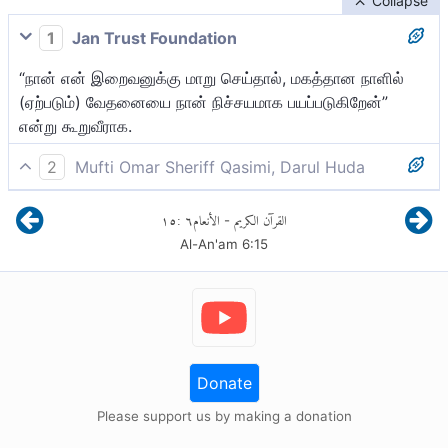
Collapse
1
Jan Trust Foundation
“நான் என் இறைவனுக்கு மாறு செய்தால், மகத்தான நாளில்
(ஏற்படும்) வேதனையை நான் நிச்சயமாக பயப்படுகிறேன்”
என்று கூறுவீராக.
2
Mufti Omar Sheriff Qasimi, Darul Huda
(நபியே!) கூறுவீராக: “என் இறைவனுக்கு நான் மாறு செய்தால்,
١٥
:
٦
الأنعام
القرآن الكريم
-
மகத்தான ஒரு நாளின் வேதனையை நிச்சயமாக நான்
Al-An'am
6
:
15
பயப்படுகிறேன்.”
Donate
Please support us by making a donation