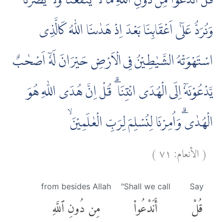
قُلْ اَنَدْعُوْا مِنْ دُوْنِ اللّٰهِ مَا لَا يَنْفَعُنَا وَلَا يَضُرُّنَا
وَنُرَدُّ عَلٰٓى اَعْقَابِنَا بَعْدَ اِذْ هَدٰىنَا اللّٰهُ كَالَّذِى
اسْتَهْوَتْهُ الشَّيٰطِيْنُ فِى الْاَرْضِ حَيْرَانَ لَهٗٓ اَصْحٰبٌ
يَّدْعُوْنَهٗٓ اِلَى الْهُدَى ائْتِنَا ۗ قُلْ اِنَّ هُدَى اللّٰهِ هُوَ
الْهُدٰىۗ وَاُمِرْنَا لِنُسْلِمَ لِرَبِّ الْعٰلَمِيْنَۙ
)
٧١
الأنعام:
(
from besides Allah
"Shall we call
Say
قُلْ
أَنَدْعُوا۟
مِن دُونِ ٱللَّهِ