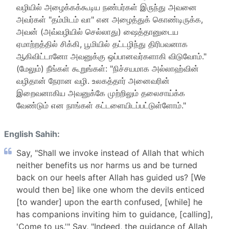
வழியில் அழைக்கக்கூடிய நண்பர்கள் இருந்து அவனை
அவர்கள் "தம்மிடம் வா" என அழைத்துக் கொண்டிருக்க,
அவன் (அவ்வழியில் செல்லாது) ஷைத்தானுடைய
ஏமாற்றத்தில் சிக்கி, பூமியில் தட்டழிந்து திரிபவனாக
ஆகிவிட்டானோ அவனுக்கு ஒப்பானவர்களாகி விடுவோம்."
(மேலும்) நீங்கள் கூறுங்கள்: "நிச்சயமாக அல்லாஹ்வின்
வழிதான் நேரான வழி. உலகத்தார் அனைவரின்
இறைவனாகிய அவனுக்கே முற்றிலும் தலைசாய்க்க
வேண்டும் என நாங்கள் கட்டளையிடப்பட்டுள்ளோம்."
English Sahih:
Say, "Shall we invoke instead of Allah that which
neither benefits us nor harms us and be turned
back on our heels after Allah has guided us? [We
would then be] like one whom the devils enticed
[to wander] upon the earth confused, [while] he
has companions inviting him to guidance, [calling],
'Come to us.'" Say, "Indeed, the guidance of Allah