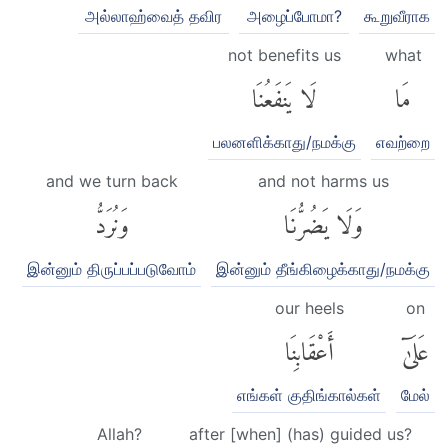
அல்லாஹ்வைத் தவிர
அழைப்போமா?
கூறுவீராக
not benefits us
what
مَا
لَا يَنفَعُنَا
பலனளிக்காது/நமக்கு
எவற்றை
and we turn back
and not harms us
وَلَا يَضُرُّنَا
وَنُرَدُّ
இன்னும் திருப்பப்படுவோம்
இன்னும் தீங்கிழைக்காது/நமக்கு
our heels
on
عَلَىٰٓ
أَعْقَابِنَا
எங்கள் குதிங்கால்கள்
மேல்
Allah?
after [when] (has) guided us?