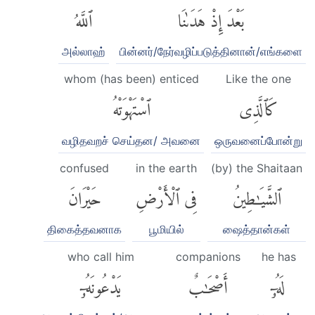
بَعْدَ إِذْ هَدَىٰنَا
ٱللَّهُ
அல்லாஹ்
பின்னர்/நேர்வழிப்படுத்தினான்/எங்களை
whom (has been) enticed
Like the one
كَٱلَّذِى
ٱسْتَهْوَتْهُ
வழிதவறச் செய்தன/ அவனை
ஒருவனைப்போன்று
confused
in the earth
(by) the Shaitaan
ٱلشَّيَٰطِينُ
فِى ٱلْأَرْضِ
حَيْرَانَ
திகைத்தவனாக
பூமியில்
ஷைத்தான்கள்
who call him
companions
he has
لَهُۥٓ
أَصْحَٰبٌ
يَدْعُونَهُۥٓ