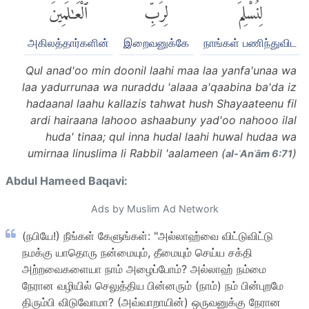
لِنُسْلِمَ
لِرَبِّ
ٱلْعَٰلَمِينَ
அகிலத்தார்களின்
இறைவனுக்கே
நாங்கள் பணிந்துவிட
Qul anad'oo min doonil laahi maa laa yanfa'unaa wa
laa yadurrunaa wa nuraddu 'alaaa a'qaabina ba'da iz
hadaanal laahu kallazis tahwat hush Shayaateenu fil
ardi hairaana lahooo ashaabuny yad'oo nahooo ilal
huda' tinaa; qul inna hudal laahi huwal hudaa wa
umirnaa linuslima li Rabbil 'aalameen (
)
al-ʾAnʿām 6:71
Abdul Hameed Baqavi:
Ads by Muslim Ad Network
(நபியே!) நீங்கள் கேளுங்கள்: "அல்லாஹ்வை விட்டுவிட்டு
நமக்கு யாதொரு நன்மையும், தீமையும் செய்ய சக்தி
அற்றவைகளையா நாம் அழைப்போம்? அல்லாஹ் நம்மை
நேரான வழியில் செலுத்திய பின்னரும் (நாம்) நம் பின்புறமே
திரும்பி விடுவோமா? (அவ்வாறாயின்) ஒருவனுக்கு நேரான