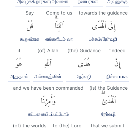
அழைக்கிறார்கள்/அவனை
நண்பர்கள்
அவனுக்கு
Say
Come to us
towards the guidance
إِلَى ٱلْهُدَى
ٱئْتِنَاۗ
قُلْ
கூறுவீராக
எங்களிடம் வா
பக்கம்/நேர்வழி
it
(of) Allah
(the) Guidance
"Indeed
إِنَّ
هُدَى
ٱللَّهِ
هُوَ
அதுதான்
அல்லாஹ்வின்
நேர்வழி
நிச்சயமாக
and we have been commanded
(is) the Guidance
ٱلْهُدَىٰۖ
وَأُمِرْنَا
கட்டளையிடப்பட்டோம்
நேர்வழி
(of) the worlds
to (the) Lord
that we submit