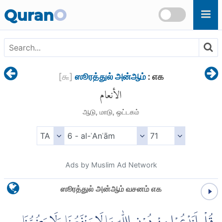
Skip to main content
Quran
O
[
௬
]
ஸூரத்துல் அன்ஆம்
: ௭௧
الأنعام
ஆடு, மாடு, ஒட்டகம்
Ads by Muslim Ad Network
ஸூரத்துல் அன்ஆம் வசனம் ௭௧