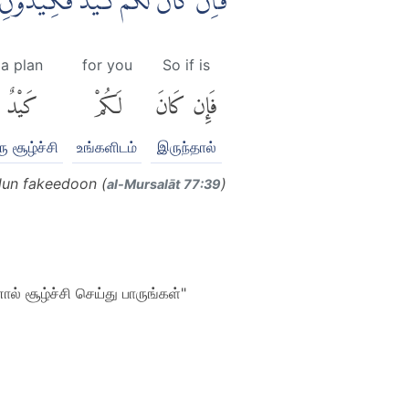
فَاِنْ كَانَ لَكُمْ كَيْدٌ فَكِيْدُو
a plan
for you
So if is
فَإِن كَانَ
لَكُمْ
كَيْدٌ
ு சூழ்ச்சி
உங்களிடம்
இருந்தால்
dun fakeedoon (
)
al-Mursalāt 77:39
ல் சூழ்ச்சி செய்து பாருங்கள்"