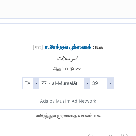
[
௭௭
]
ஸூரத்துல் முர்ஸலாத்
: ௩௯
المرسلات
அனுப்பப்படுபவை
Ads by Muslim Ad Network
ஸூரத்துல் முர்ஸலாத் வசனம் ௩௯
)
٣٩
المرسلات:
(