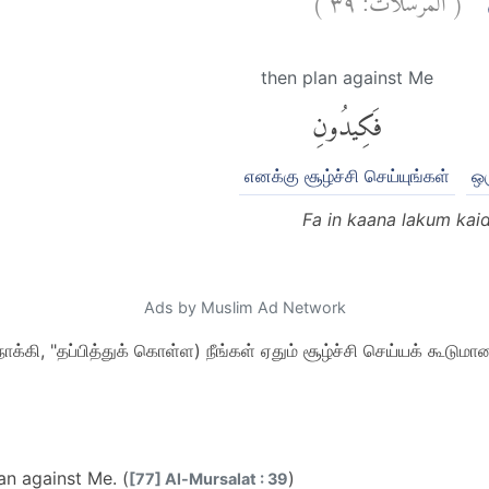
ْنِ
then plan against Me
فَكِيدُونِ
எனக்கு சூழ்ச்சி செய்யுங்கள்
ஒர
Fa in kaana lakum kai
Ads by Muslim Ad Network
ி, "தப்பித்துக் கொள்ள) நீங்கள் ஏதும் சூழ்ச்சி செய்யக் கூடுமானா
an against Me. (
)
[77] Al-Mursalat : 39