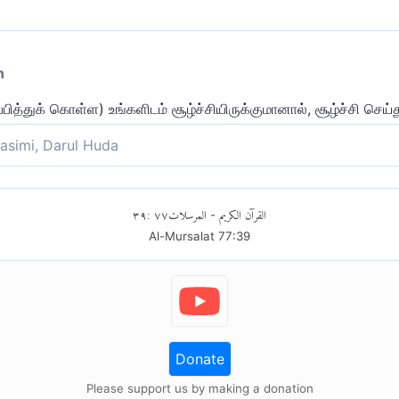
n
த்துக் கொள்ள) உங்களிடம் சூழ்ச்சியிருக்குமானால், சூழ்ச்சி செய்த
asimi, Darul Huda
ீங்கு செய்வதற்கு) ஒரு சூழ்ச்சி இருந்தால், எனக்கு சூழ்ச்சி செய்யுங
٣٩
:
٧٧
المرسلات
القرآن الكريم
-
Al-Mursalat
77
:
39
Donate
Please support us by making a donation