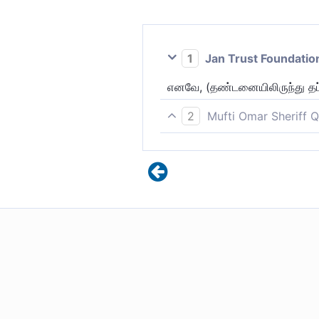
1
Jan Trust Foundatio
எனவே, (தண்டனையிலிருந்து தப்பி
2
Mufti Omar Sheriff Q
உங்களிடம் (எங்களுக்கு எதிராக த