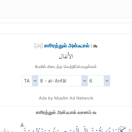
[
௮
]
ஸூரத்துல் அன்ஃபால்
: ௬
الأنفال
போரில் கிடைத்த வெற்றிப்பொருள்கள்
Ads by Muslim Ad Network
ஸூரத்துல் அன்ஃபால் வசனம் ௬
الأن:
(