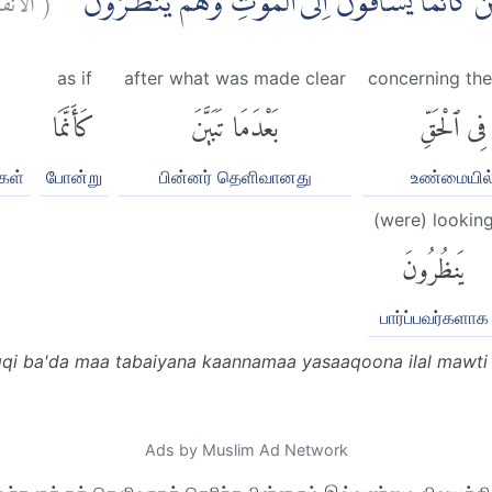
َبَيَّنَ كَاَنَّمَا يُسَاقُوْنَ اِلَى الْمَوْتِ وَهُمْ يَنْظُرُوْنَ
as if
after what was made clear
concerning the
فِى ٱلْحَقِّ
بَعْدَمَا تَبَيَّنَ
كَأَنَّمَا
்கள்
போன்று
பின்னர் தெளிவானது
உண்மையில
(were) lookin
يَنظُرُونَ
பார்ப்பவர்களாக
aqqi ba'da maa tabaiyana kaannamaa yasaaqoona ilal mawt
Ads by Muslim Ad Network