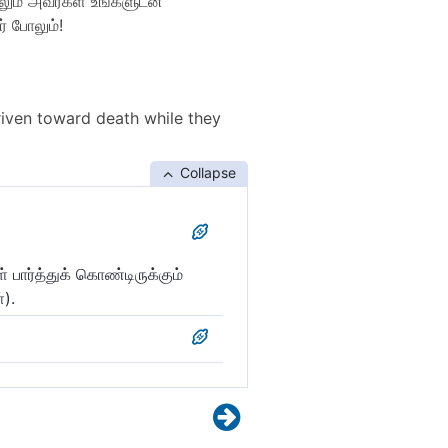
லும் அவர்கள் உங்களுடன்
் போலும்!
riven toward death while they
Collapse
பார்த்துக் கொண்டிருக்கும்
).
ார்ப்பவர்களாக இருக்க (அந்த)
்றனர்.