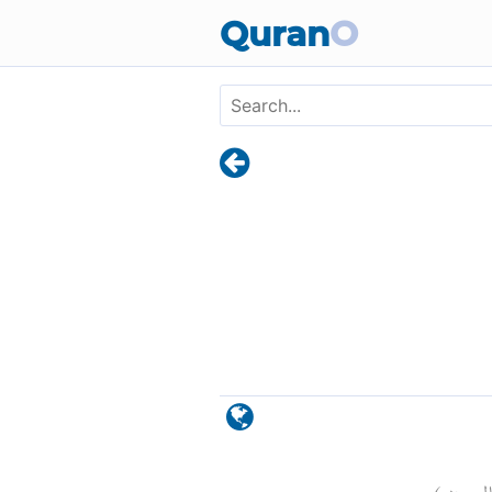
Skip to main content
Quran
O
)
٦
فال