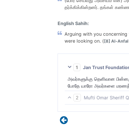
(போர் செய்வது அவசியம் என) அவ
தர்க்கிக்கின்றனர். தங்கள் கண்ண
English Sahih:
Arguing with you concerning t
were looking on. (
[8] Al-Anfal 
1
Jan Trust Foundatio
அவர்களுக்கு தெளிவான பின்னரும்
போதே யாரோ அவர்களை மரணத்தின
2
Mufti Omar Sheriff Q
(போர் அவசியம் என) அவர்களுக
மரணத்தின் பக்கம் தாங்கள் ஓட்ட