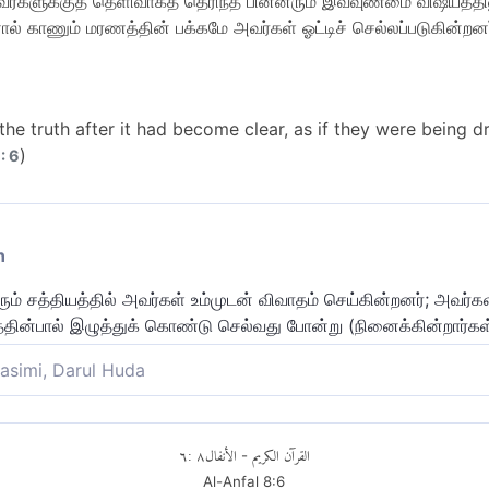
ர்களுக்குத் தெளிவாகத் தெரிந்த பின்னரும் இவ்வுண்மை விஷயத்தி
ால் காணும் மரணத்தின் பக்கமே அவர்கள் ஓட்டிச் செல்லப்படுகின்றனர
he truth after it had become clear, as if they were being d
)
: 6
n
 சத்தியத்தில் அவர்கள் உம்முடன் விவாதம் செய்கின்றனர்; அவர்கள் 
்பால் இழுத்துக் கொண்டு செல்வது போன்று (நினைக்கின்றார்கள்
asimi, Darul Huda
்கு (உண்மை) தெளிவான பின்னர் அவர்கள் (மரணத்தை கண்கூடாக) ப
ிச் செல்லப்படுவது போன்று (இந்த) உண்மையில் உம்முடன் தர்க்கிக்கின
٦
:
٨
الأنفال
القرآن الكريم
-
Al-Anfal
8
:
6