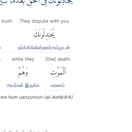
يُجَادِلُوْنَكَ فِى الْحَقِّ بَعْدَمَا ت ۗ
 truth
They dispute with you
يُجَٰدِلُونَكَ
்
தர்க்கிக்கின்றனர்/உம்முடன்
g
while they
[the] death
ٱلْمَوْتِ
وَهُمْ
அவர்கள் இருக்க
மரணம்
i wa hum uanzuroon (
)
al-ʾAnfāl 8:6