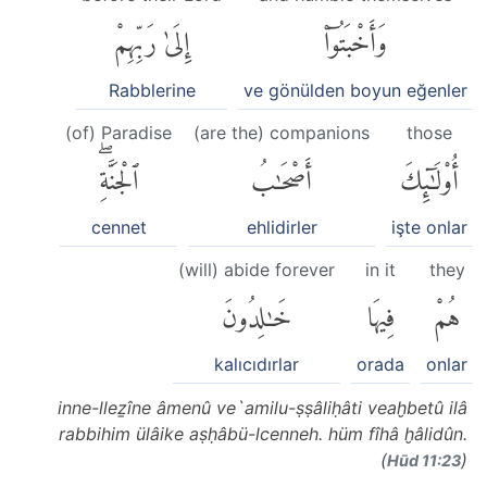
وَأَخْبَتُوٓا۟
إِلَىٰ رَبِّهِمْ
Rabblerine
ve gönülden boyun eğenler
(of) Paradise
(are the) companions
those
أُو۟لَٰٓئِكَ
أَصْحَٰبُ
ٱلْجَنَّةِۖ
cennet
ehlidirler
işte onlar
(will) abide forever
in it
they
هُمْ
فِيهَا
خَٰلِدُونَ
kalıcıdırlar
orada
onlar
inne-lleẕîne âmenû ve`amilu-ṣṣâliḥâti veaḫbetû ilâ
rabbihim ülâike aṣḥâbü-lcenneh. hüm fîhâ ḫâlidûn.
(
)
Hūd 11:23