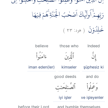
اِنَّ الَّذِيْنَ اٰمَنُوْا وَعَمِلُوا الصّٰلِحٰتِ وَاَخْبَتُوْٓا اِلٰى
رَبِّهِمْۙ اُولٰۤىِٕكَ اَصْحٰبُ الْجَنَّةِۚ هُمْ فِيْهَا
)
٢٣
هود:
(
خٰلِدُوْنَ
believe
those who
Indeed
إِنَّ
ٱلَّذِينَ
ءَامَنُوا۟
iman eden(ler)
kimseler
şüphesiz ki
good deeds
and do
وَعَمِلُوا۟
ٱلصَّٰلِحَٰتِ
iyi işler
ve işleyenler
before their Lord
and humble themselves