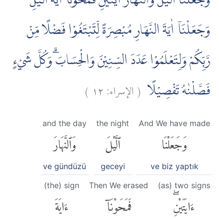
وَجَعَلْنَا الَّيْلَ وَالنَّهَارَ اٰيَتَيْنِ فَمَحَوْنَآ اٰيَةَ الَّيْلِ
وَجَعَلْنَآ اٰيَةَ النَّهَارِ مُبْصِرَةً لِّتَبْتَغُوْا فَضْلًا مِّنْ
رَّبِّكُمْ وَلِتَعْلَمُوْا عَدَدَ السِّنِيْنَ وَالْحِسَابَۗ وَكُلَّ شَيْءٍ
)
١٢
الإسراء:
(
فَصَّلْنٰهُ تَفْصِيْلًا
and the day
the night
And We have made
وَجَعَلْنَا
ٱلَّيْلَ
وَٱلنَّهَارَ
ve gündüzü
geceyi
ve biz yaptık
(the) sign
Then We erased
(as) two signs
ءَايَتَيْنِۖ
فَمَحَوْنَآ
ءَايَةَ