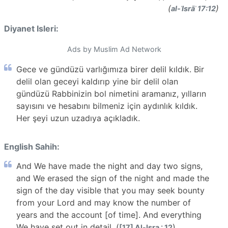
(
)
al-ʾIsrāʾ 17:12
Diyanet Isleri:
Ads by Muslim Ad Network
Gece ve gündüzü varlığımıza birer delil kıldık. Bir
delil olan geceyi kaldırıp yine bir delil olan
gündüzü Rabbinizin bol nimetini aramanız, yılların
sayısını ve hesabını bilmeniz için aydınlık kıldık.
Her şeyi uzun uzadıya açıkladık.
English Sahih:
And We have made the night and day two signs,
and We erased the sign of the night and made the
sign of the day visible that you may seek bounty
from your Lord and may know the number of
years and the account [of time]. And everything
We have set out in detail. (
)
[17] Al-Isra : 12