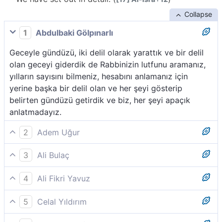
Collapse
1
Abdulbaki Gölpınarlı
Geceyle gündüzü, iki delil olarak yarattık ve bir delil
olan geceyi giderdik de Rabbinizin lutfunu aramanız,
yılların sayısını bilmeniz, hesabını anlamanız için
yerine başka bir delil olan ve her şeyi gösterip
belirten gündüzü getirdik ve biz, her şeyi apaçık
anlatmadayız.
2
Adem Uğur
Biz, geceyi ve gündüzü birer âyet (delil) olarak
3
Ali Bulaç
yarattık. Nitekim, Rabbinizin nimetlerini araştırmanız,
Biz geceyi ve gündüzü iki ayet kıldık; gece ayetini
ayrıca, yılların sayı ve hesabını bilmeniz için gecenin
4
Ali Fikri Yavuz
sildik de Rabbinizden bir fazl aramanız, yılların
karanlığını silip (yerine, eşyayı) aydınlatan gündüzün
Biz, geceyi ve gündüzü kudretimize delâlet eden iki
sayısını ve hesabı öğrenmeniz için gündüzün ayetini
aydınlığını getirdik. İşte biz, her şeyi açık açık anlattık.
5
Celal Yıldırım
alâmet yaptık da, sonra gece alâmetini giderip yerine
aydınlatıcı kıldık. Biz, herşeyi yeterince açıkladık.
Gece ve gündüzü (varlığımıza, kudretimize) birer delil
gündüz alâmetini (eşyayı) gösterici kıldık, ki