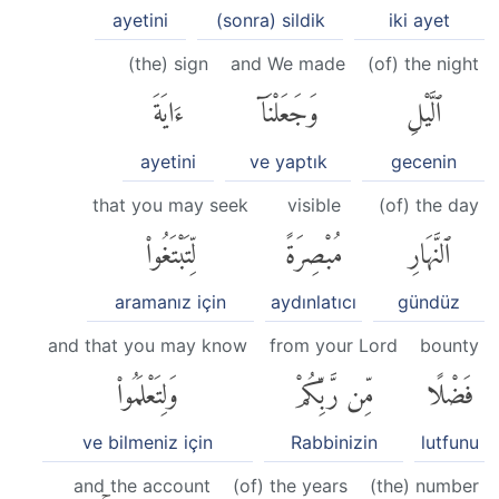
ayetini
(sonra) sildik
iki ayet
(the) sign
and We made
(of) the night
ٱلَّيْلِ
وَجَعَلْنَآ
ءَايَةَ
ayetini
ve yaptık
gecenin
that you may seek
visible
(of) the day
ٱلنَّهَارِ
مُبْصِرَةً
لِّتَبْتَغُوا۟
aramanız için
aydınlatıcı
gündüz
and that you may know
from your Lord
bounty
فَضْلًا
مِّن رَّبِّكُمْ
وَلِتَعْلَمُوا۟
ve bilmeniz için
Rabbinizin
lutfunu
and the account
(of) the years
(the) number