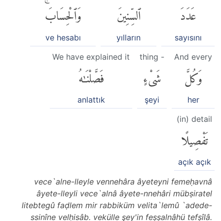
عَدَدَ
ٱلسِّنِينَ
وَٱلْحِسَابَۚ
ve hesabı
yılların
sayısını
We have explained it
thing -
And every
وَكُلَّ
شَىْءٍ
فَصَّلْنَٰهُ
anlattık
şeyi
her
(in) detail
تَفْصِيلًا
açık açık
vece`alne-lleyle vennehâra âyeteyni femeḥavnâ
âyete-lleyli vece`alnâ âyete-nnehâri mübṣiratel
litebtegû faḍlem mir rabbiküm velita`lemû `adede-
ssinîne velḥisâb. vekülle şey'in feṣṣalnâhü tefṣîlâ.