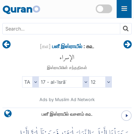
Skip to main content
Quran
O
[
௧௭
]
பனீ இஸ்ராயீல்
: ௧௨
الإسراء
இஸ்ராயீலின் சந்ததிகள்
Ads by Muslim Ad Network
பனீ இஸ்ராயீல் வசனம் ௧௨