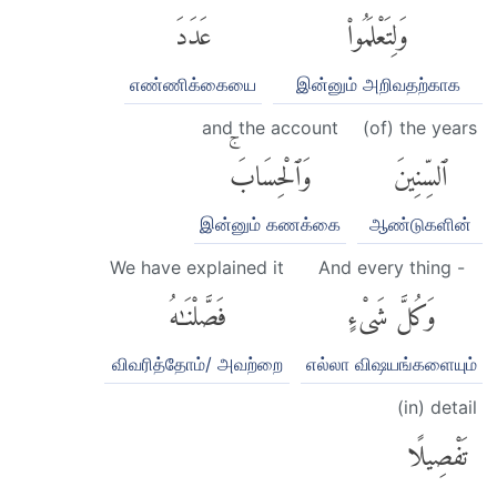
وَلِتَعْلَمُوا۟
عَدَدَ
எண்ணிக்கையை
இன்னும் அறிவதற்காக
and the account
(of) the years
ٱلسِّنِينَ
وَٱلْحِسَابَۚ
இன்னும் கணக்கை
ஆண்டுகளின்
We have explained it
And every thing -
وَكُلَّ شَىْءٍ
فَصَّلْنَٰهُ
விவரித்தோம்/ அவற்றை
எல்லா விஷயங்களையும்
(in) detail
تَفْصِيلًا