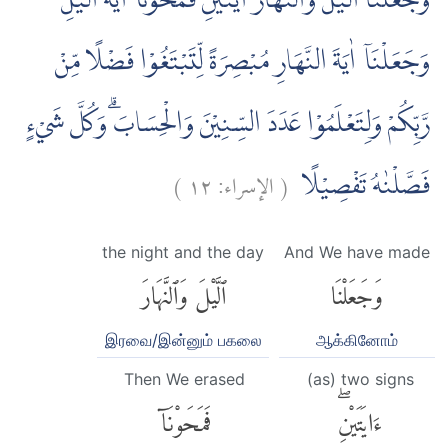
وَجَعَلْنَا الَّيْلَ وَالنَّهَارَ اٰيَتَيْنِ فَمَحَوْنَآ اٰيَةَ الَّيْلِ
وَجَعَلْنَآ اٰيَةَ النَّهَارِ مُبْصِرَةً لِّتَبْتَغُوْا فَضْلًا مِّنْ
رَّبِّكُمْ وَلِتَعْلَمُوْا عَدَدَ السِّنِيْنَ وَالْحِسَابَۗ وَكُلَّ شَيْءٍ
)
١٢
الإسراء:
(
فَصَّلْنٰهُ تَفْصِيْلًا
the night and the day
And We have made
وَجَعَلْنَا
ٱلَّيْلَ وَٱلنَّهَارَ
இரவை/இன்னும் பகலை
ஆக்கினோம்
Then We erased
(as) two signs
ءَايَتَيْنِۖ
فَمَحَوْنَآ