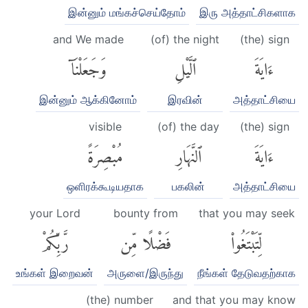
இன்னும் மங்கச்செய்தோம்
இரு அத்தாட்சிகளாக
and We made
(of) the night
(the) sign
ءَايَةَ
ٱلَّيْلِ
وَجَعَلْنَآ
இன்னும் ஆக்கினோம்
இரவின்
அத்தாட்சியை
visible
(of) the day
(the) sign
ءَايَةَ
ٱلنَّهَارِ
مُبْصِرَةً
ஒளிரக்கூடியதாக
பகலின்
அத்தாட்சியை
your Lord
bounty from
that you may seek
لِّتَبْتَغُوا۟
فَضْلًا مِّن
رَّبِّكُمْ
உங்கள் இறைவன்
அருளை/இருந்து
நீங்கள் தேடுவதற்காக
(the) number
and that you may know