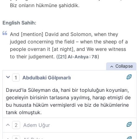
Biz onların hükmüne şahiddik.
English Sahih:
And [mention] David and Solomon, when they
judged concerning the field – when the sheep of a
people overran it [at night], and We were witness
to their judgement. (
)
[21] Al-Anbya : 78
Collapse
1
Abdulbaki Gölpınarlı
Davud'la Süleyman da, hani bir topluluğun koyunları,
geceleyin birisinin tarlasına yayılmış, harap etmişti de
bu hususta hüküm vermişlerdi ve biz de hükümlerine
tanık olmuştuk.
2
Adem Uğur
Davud ve Süleyman´ı da (an). Bir zaman, bir ekin