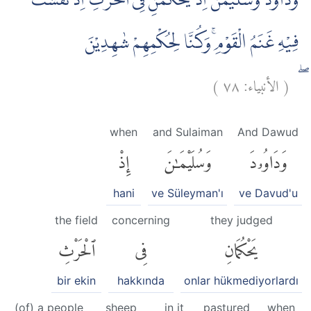
وَدَاوٗدَ وَسُلَيْمٰنَ اِذْ يَحْكُمٰنِ فِى الْحَرْثِ اِذْ نَفَشَتْ
فِيْهِ غَنَمُ الْقَوْمِۚ وَكُنَّا لِحُكْمِهِمْ شٰهِدِيْنَ
)
٧٨
الأنبياء:
(
ۖ
when
and Sulaiman
And Dawud
وَدَاوُۥدَ
وَسُلَيْمَٰنَ
إِذْ
hani
ve Süleyman'ı
ve Davud'u
the field
concerning
they judged
يَحْكُمَانِ
فِى
ٱلْحَرْثِ
bir ekin
hakkında
onlar hükmediyorlardı
(of) a people
sheep
in it
pastured
when