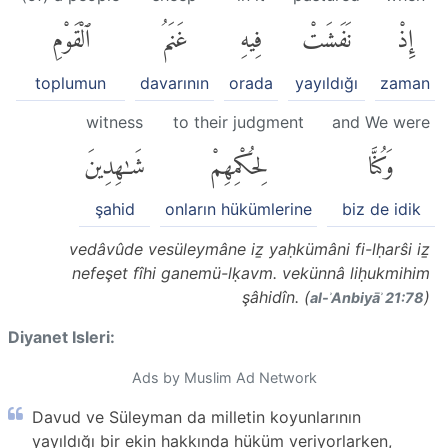
إِذْ
نَفَشَتْ
فِيهِ
غَنَمُ
ٱلْقَوْمِ
toplumun
davarının
orada
yayıldığı
zaman
witness
to their judgment
and We were
وَكُنَّا
لِحُكْمِهِمْ
شَٰهِدِينَ
şahid
onların hükümlerine
biz de idik
vedâvûde vesüleymâne iẕ yaḥkümâni fi-lḥarŝi iẕ
nefeşet fîhi ganemü-lḳavm. vekünnâ liḥukmihim
şâhidîn. (
)
al-ʾAnbiyāʾ 21:78
Diyanet Isleri:
Ads by Muslim Ad Network
Davud ve Süleyman da milletin koyunlarının
yayıldığı bir ekin hakkında hüküm veriyorlarken,