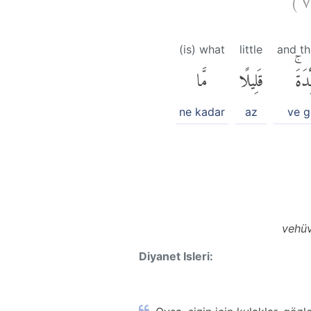
(is) what
little
and th
ِدَةَۚ
قَلِيلًا
مَّا
ne kadar
az
ve g
vehüv
Diyanet Isleri: