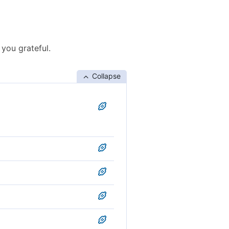
 you grateful.
Collapse
sunuz.