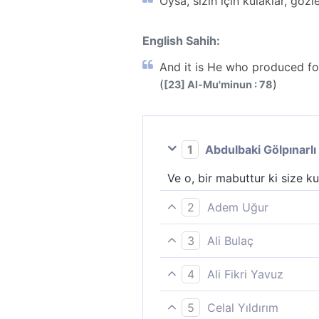
Oysa, sizin için kulaklar, göz
English Sahih:
And it is He who produced for y
(
)
[23] Al-Mu'minun : 78
1
Abdulbaki Gölpınarlı
Ve o, bir mabuttur ki size k
2
Adem Uğur
O, sizin için kulakları, gözl
3
Ali Bulaç
O, sizin için kulakları, gözl
4
Ali Fikri Yavuz
Halbuki size, o kulakları, o 
5
Celal Yıldırım