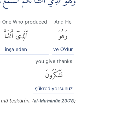
وَهُوَ الَّذِيْٓ اَنْشَاَ لَكُمُ السَّمْعَ 
he One Who produced
And He
وَهُوَ
ٱلَّذِىٓ أَنشَأَ
inşa eden
ve O'dur
you give thanks
تَشْكُرُونَ
şükrediyorsunuz
 mâ teşkürûn. (
)
al-Muʾminūn 23:78