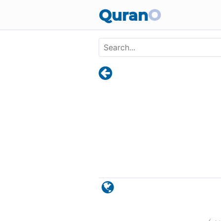
Skip to main content
Quran
O
)
٧