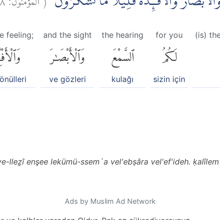
وَالْاَبْصَارَ وَالْاَفْـِٕدَةَۗ قَلِيْلًا مَّا تَشْكُرُوْنَ
e feeling;
and the sight
the hearing
for you
(is) t
لَكُمُ
ٱلسَّمْعَ
وَٱلْأَبْصَٰرَ
وَٱلْأَفْـٔ
önülleri
ve gözleri
kulağı
sizin için
e-lleẕî enşee lekümü-ssem`a vel'ebṣâra vel'ef'ideh. ḳalîlem
Ads by Muslim Ad Network