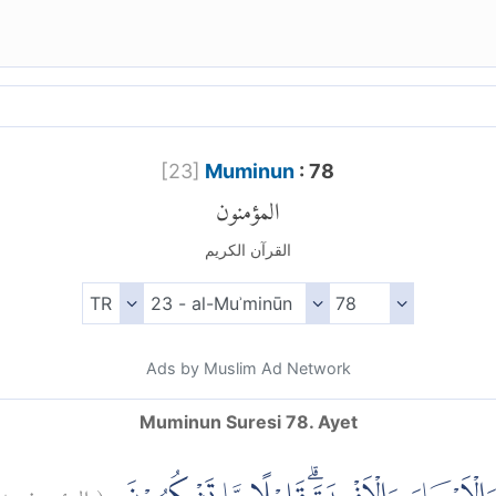
[
23
]
Muminun
: 78
المؤمنون
القرآن الكريم
Ads by Muslim Ad Network
Muminun Suresi 78. Ayet
٨
المؤمنون:
(