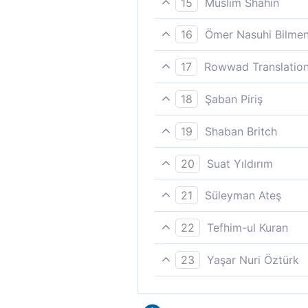
15
Muslim Shahin
yeteneğiyle donatan O´dur; 
O, sizin için kulakları, gözl
16
Ömer Nasuhi Bilme
Halbuki O, o (Hâlık-i Kerîm)´d
17
Rowwad Translation
şükredersiniz!
Sizin için kulaklar, gözler 
18
Şaban Piriş
Sizin için kulaklar, gözler 
19
Shaban Britch
Sizin için kulaklar, gözler 
20
Suat Yıldırım
Ey insanlar, Rabbinizin buy
21
Süleyman Ateş
hissetmenizi sağlayan kalple
O'dur ki, sizin için o kulağı
22
Tefhim-ul Kuran
O, sizin için kulakları, gözl
23
Yaşar Nuri Öztürk
Allah odur ki; sizin için iş