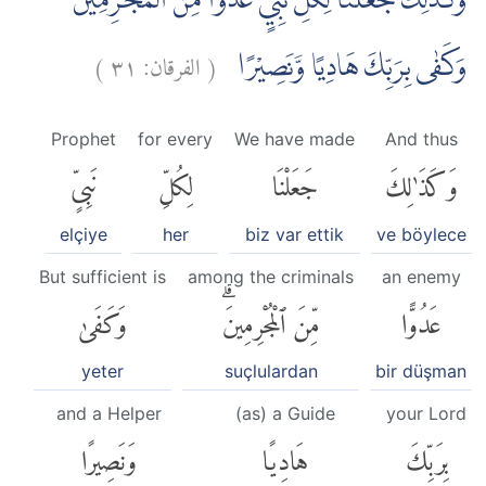
وَكَذٰلِكَ جَعَلْنَا لِكُلِّ نَبِيٍّ عَدُوًّا مِّنَ الْمُجْرِمِيْنَۗ
)
٣١
الفرقان:
(
وَكَفٰى بِرَبِّكَ هَادِيًا وَّنَصِيْرًا
Prophet
for every
We have made
And thus
وَكَذَٰلِكَ
جَعَلْنَا
لِكُلِّ
نَبِىٍّ
elçiye
her
biz var ettik
ve böylece
But sufficient is
among the criminals
an enemy
عَدُوًّا
مِّنَ ٱلْمُجْرِمِينَۗ
وَكَفَىٰ
yeter
suçlulardan
bir düşman
and a Helper
(as) a Guide
your Lord
بِرَبِّكَ
هَادِيًا
وَنَصِيرًا