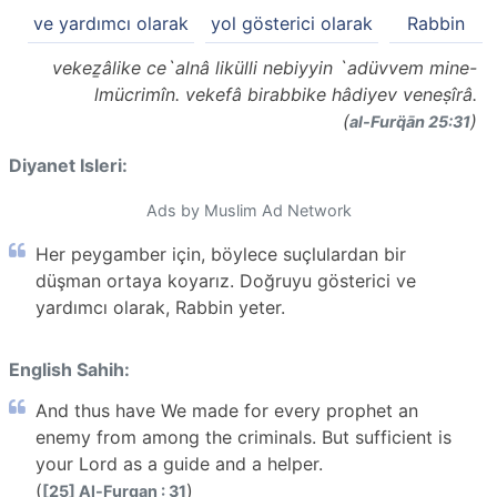
ve yardımcı olarak
yol gösterici olarak
Rabbin
vekeẕâlike ce`alnâ likülli nebiyyin `adüvvem mine-
lmücrimîn. vekefâ birabbike hâdiyev veneṣîrâ.
(
)
al-Furq̈ān 25:31
Diyanet Isleri:
Ads by Muslim Ad Network
Her peygamber için, böylece suçlulardan bir
düşman ortaya koyarız. Doğruyu gösterici ve
yardımcı olarak, Rabbin yeter.
English Sahih:
And thus have We made for every prophet an
enemy from among the criminals. But sufficient is
your Lord as a guide and a helper.
(
)
[25] Al-Furqan : 31