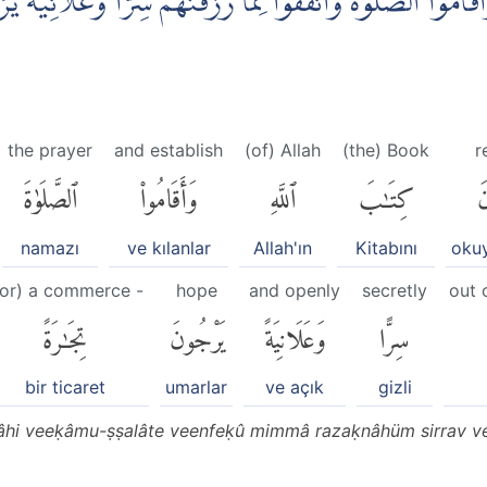
اَقَامُوا الصَّلٰوةَ وَاَنْفَقُوْا مِمَّا رَزَقْنٰهُمْ سِرًّا وَّعَلَانِيَةً يَّر
the prayer
and establish
(of) Allah
(the) Book
r
نَ
كِتَٰبَ
ٱللَّهِ
وَأَقَامُوا۟
ٱلصَّلَوٰةَ
namazı
ve kılanlar
Allah'ın
Kitabını
okuy
for) a commerce -
hope
and openly
secretly
out 
سِرًّا
وَعَلَانِيَةً
يَرْجُونَ
تِجَٰرَةً
bir ticaret
umarlar
ve açık
gizli
llâhi veeḳâmu-ṣṣalâte veenfeḳû mimmâ razaḳnâhüm sirrav ve