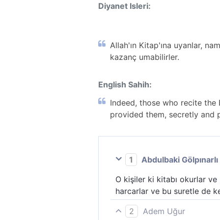
Diyanet Isleri:
Allah'ın Kitap'ına uyanlar, na
kazanç umabilirler.
English Sahih:
Indeed, those who recite the
provided them, secretly and pub
1
Abdulbaki Gölpınarlı
O kişiler ki kitabı okurlar ve
harcarlar ve bu suretle de k
2
Adem Uğur