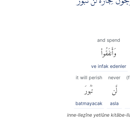
ْجُوْنَ تِجَارَةً لَّنْ تَبُوْرَۙ
and spend
وَأَنفَقُوا۟
ve infak edenler
it will perish
never
(
لَّن
تَبُورَ
batmayacak
asla
inne-lleẕîne yetlûne kitâbe-