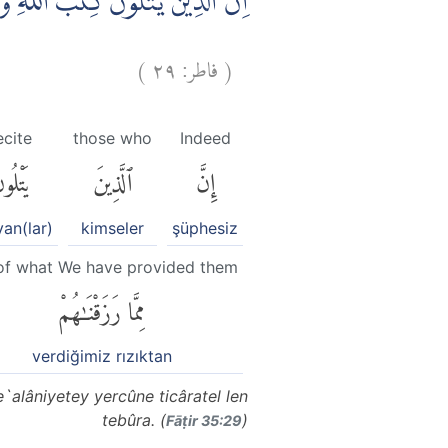
اِنَّ الَّذِيْنَ يَتْلُوْنَ كِتٰبَ اللّٰهِ وَ
)
٢٩
فاطر:
(
ecite
those who
Indeed
إِنَّ
ٱلَّذِينَ
يَتْلُو
an(lar)
kimseler
şüphesiz
of what We have provided them
مِمَّا رَزَقْنَٰهُمْ
verdiğimiz rızıktan
`alâniyetey yercûne ticâratel len
tebûra. (
)
Fāṭir 35:29