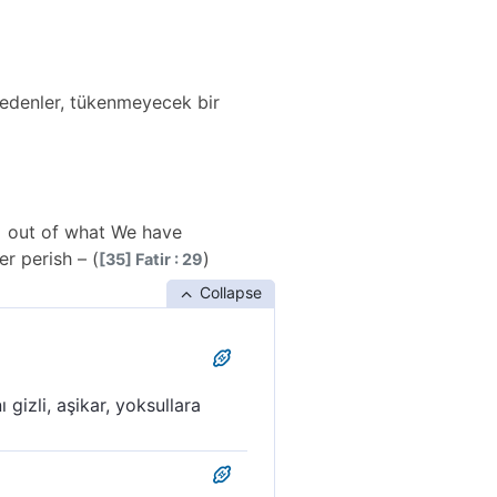
arfedenler, tükenmeyecek bir
e] out of what We have
er perish – (
)
[35] Fatir : 29
Collapse
ı gizli, aşikar, yoksullara