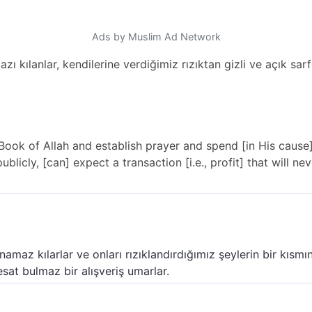
Ads by Muslim Ad Network
mazı kılanlar, kendilerine verdiğimiz rızıktan gizli ve açık s
 Book of Allah and establish prayer and spend [in His caus
licly, [can] expect a transaction [i.e., profit] that will nev
 namaz kılarlar ve onları rızıklandırdığımız şeylerin bir kısmın
esat bulmaz bir alışveriş umarlar.