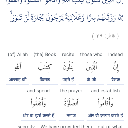
اِنَّ الَّذِيْنَ يَتْلُوْنَ كِتٰبَ اللّٰهِ وَاَقَامُوا الصَّلٰوةَ وَاَنْفَقُوْا
مِمَّا رَزَقْنٰهُمْ سِرًّا وَّعَلَانِيَةً يَّرْجُوْنَ تِجَارَةً لَّنْ تَبُوْرَۙ
)
٢٩
فاطر:
(
(of) Allah
(the) Book
recite
those who
Indeed
إِنَّ
ٱلَّذِينَ
يَتْلُونَ
كِتَٰبَ
ٱللَّهِ
अल्लाह की
किताब
पढ़ते हैं
वो जो
बेशक
and spend
the prayer
and establish
وَأَقَامُوا۟
ٱلصَّلَوٰةَ
وَأَنفَقُوا۟
और वो ख़र्च करते हैं
नमाज़
और वो क़ायम करते हैं
secretly
We have provided them
out of what