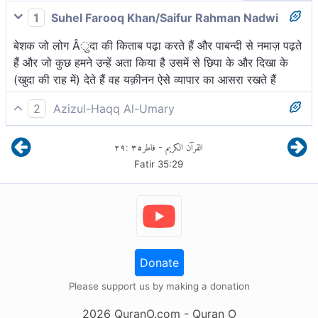
1
Suhel Farooq Khan/Saifur Rahman Nadwi
बेशक जो लोग Âुदा की किताब पढ़ा करते हैं और पाबन्दी से नमाज़ पढ़ते
हैं और जो कुछ हमने उन्हें अता किया है उसमें से छिपा के और दिखा के
(खुदा की राह में) देते हैं वह यक़ीनन ऐसे व्यापार का आसरा रखते हैं
2
Azizul-Haqq Al-Umary
वास्तव में, जो पढ़ते हैं अल्लाह की पुस्तक (क़ुर्आन), उन्होंने स्थापना की
٢٩
:
٣٥
فاطر
القرآن الكريم
-
नमाज़ की एवं दान किया उसमें से, जो हमने उन्हें प्रदान किया है, खुले
Fatir
35
:
29
तथा छुपे, तो वही आशा रखते हैं ऐसे व्यापार की, जो कदापि हानिकर नहीं
होगा।
Donate
Please support us by making a donation
2026
QuranO.com
- Quran O