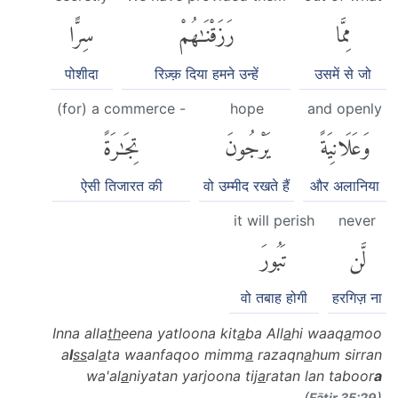
مِمَّا
رَزَقْنَٰهُمْ
سِرًّا
पोशीदा
रिज़्क़ दिया हमने उन्हें
उसमें से जो
(for) a commerce -
hope
and openly
وَعَلَانِيَةً
يَرْجُونَ
تِجَٰرَةً
ऐसी तिजारत की
वो उम्मीद रखते हैं
और अलानिया
it will perish
never
لَّن
تَبُورَ
वो तबाह होगी
हरगिज़ ना
Inna alla
th
eena yatloona kit
a
ba All
a
hi waaq
a
moo
a
l
ss
al
a
ta waanfaqoo mimm
a
razaqn
a
hum sirran
wa'al
a
niyatan yarjoona tij
a
ratan lan taboor
a
(
)
Fāṭir 35:29