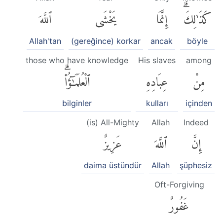
كَذَٰلِكَۗ
إِنَّمَا
يَخْشَى
ٱللَّهَ
Allah'tan
(gereğince) korkar
ancak
böyle
those who have knowledge
His slaves
among
مِنْ
عِبَادِهِ
ٱلْعُلَمَٰٓؤُا۟ۗ
bilginler
kulları
içinden
(is) All-Mighty
Allah
Indeed
إِنَّ
ٱللَّهَ
عَزِيزٌ
daima üstündür
Allah
şüphesiz
Oft-Forgiving
غَفُورٌ