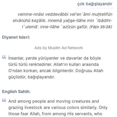
çok bağışlayandır
vemine-nnâsi veddevâbbi vel'en`âmi muḫtelifün
elvânühû keẕâlik. innemâ yaḫşe-llâhe min `ibâdihi-
l`ulemâ'. inne-llâhe `azîzün gafûr. (
)
Fāṭir 35:28
Diyanet Isleri:
Ads by Muslim Ad Network
İnsanlar, yerde yürüyenler ve davarlar da böyle
türlü türlü renktedirler. Allah'ın kulları arasında
O'ndan korkan, ancak bilginlerdir. Doğrusu Allah
güçlüdür, bağışlayandır.
English Sahih:
And among people and moving creatures and
grazing livestock are various colors similarly. Only
those fear Allah, from among His servants, who