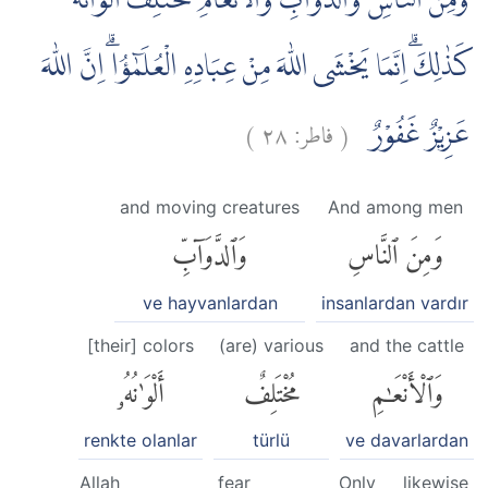
وَمِنَ النَّاسِ وَالدَّوَاۤبِّ وَالْاَنْعَامِ مُخْتَلِفٌ اَلْوَانُهٗ
كَذٰلِكَۗ اِنَّمَا يَخْشَى اللّٰهَ مِنْ عِبَادِهِ الْعُلَمٰۤؤُاۗ اِنَّ اللّٰهَ
)
٢٨
فاطر:
(
عَزِيْزٌ غَفُوْرٌ
and moving creatures
And among men
وَمِنَ ٱلنَّاسِ
وَٱلدَّوَآبِّ
ve hayvanlardan
insanlardan vardır
[their] colors
(are) various
and the cattle
وَٱلْأَنْعَٰمِ
مُخْتَلِفٌ
أَلْوَٰنُهُۥ
renkte olanlar
türlü
ve davarlardan
Allah
fear
Only
likewise