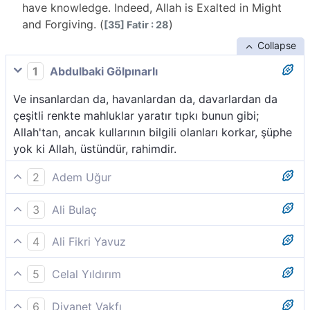
have knowledge. Indeed, Allah is Exalted in Might
and Forgiving. (
)
[35] Fatir : 28
Collapse
1
Abdulbaki Gölpınarlı
Ve insanlardan da, havanlardan da, davarlardan da
çeşitli renkte mahluklar yaratır tıpkı bunun gibi;
Allah'tan, ancak kullarının bilgili olanları korkar, şüphe
yok ki Allah, üstündür, rahimdir.
2
Adem Uğur
İnsanlardan, hayvanlardan ve davarlardan da yine
3
Ali Bulaç
böyle türlü renkte olanlar var. Kulları içinden ancak
İnsanlardan, hayvanlardan ve davarlardan da renkleri
âlimler, Allah´tan (gereğince) korkar. Şüphesiz Allah,
4
Ali Fikri Yavuz
böyle değişik olanlar vardır. Kulları içinde ise Allah'tan
daima üstündür, çok bağışlayandır.
İnsanlardan, hayvanlardan ve davarlardan da böyle
ancak alim olanlar 'içleri titreyerek-korkar'. Şüphesiz
5
Celal Yıldırım
çeşitli renkleri var. Allah’dan, kulları içinde, ancak
Allah, üstün ve güçlü olandır, bağışlayandır.
İnsanlardan, yerde yürüyen hayvanlardan, davarlardan
(kudret ve azametimi bilen) âlimler korkar: Şüphe yok
6
Diyanet Vakfı