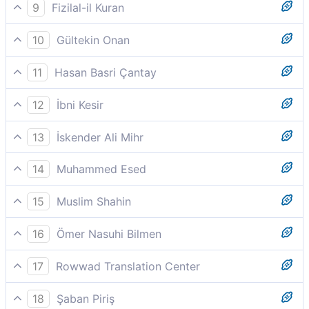
Hiç düşünmüyor musunuz?
9
Fizilal-il Kuran
Hiç mi düşünmüyorsunuz?
10
Gültekin Onan
Hiç mi öğüt alıp düşünmüyorsunuz?
11
Hasan Basri Çantay
Hiç de mi düşünmezsiniz?
12
İbni Kesir
Hiç düşünmüyor musunuz?
13
İskender Ali Mihr
Hâlâ tezekkür etmeyecek misiniz?
14
Muhammed Esed
Hiç düşünmüyor musunuz?
15
Muslim Shahin
Hiç düşünmüyor musunuz?
16
Ömer Nasuhi Bilmen
«Hiç düşünüvermez misiniz?»
17
Rowwad Translation Center
Düşünüp öğüt almaz mısınız?
18
Şaban Piriş