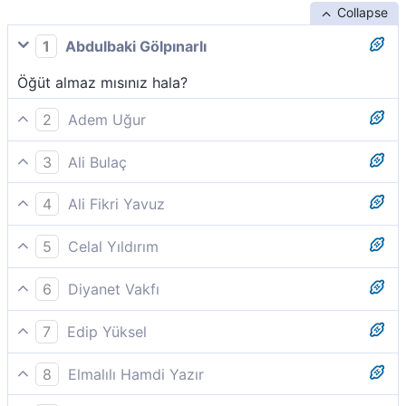
Collapse
1
Abdulbaki Gölpınarlı
Öğüt almaz mısınız hala?
2
Adem Uğur
Hiç düşünmüyor musunuz?
3
Ali Bulaç
Hiç mi öğüt alıp-düşünmüyorsunuz?
4
Ali Fikri Yavuz
(Allah’ın evlâd edinmekten münezzeh olduğunu) hiç
5
Celal Yıldırım
de mi düşünmezsiniz?
İyice düşünmez misiniz?
6
Diyanet Vakfı
Hiç düşünmüyor musunuz?
7
Edip Yüksel
Öğüt almaz mısınız?
8
Elmalılı Hamdi Yazır