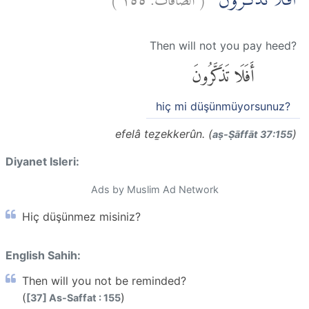
اَفَلَا تَذَكَّرُوْنَۚ
Then will not you pay heed?
أَفَلَا تَذَكَّرُونَ
hiç mi düşünmüyorsunuz?
efelâ teẕekkerûn. (
)
aṣ-Ṣāffāt 37:155
Diyanet Isleri:
Ads by Muslim Ad Network
Hiç düşünmez misiniz?
English Sahih:
Then will you not be reminded?
(
)
[37] As-Saffat : 155