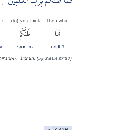
فَمَا ظَنُّكُمْ بِرَبِّ الْعٰلَمِيْنَ
rd
(do) you think
Then what
فَمَا
ظَنُّكُم
a
zannınız
nedir?
rabbi-l`âlemîn. (
)
aṣ-Ṣāffāt 37:87
Collapse