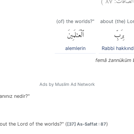
(of) the worlds?"
about (the) Lo
بِرَبِّ
ٱلْعَٰلَمِينَ
alemlerin
Rabbi hakkınd
femâ żannüküm bi
Ads by Muslim Ad Network
anınız nedir?"
ut the Lord of the worlds?" (
)
[37] As-Saffat : 87