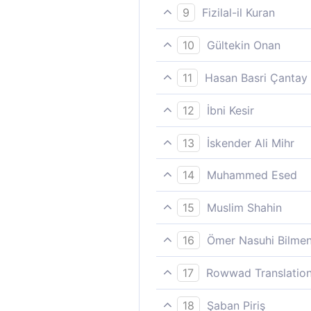
"Siz âlemlerin Rabbini ne z
9
Fizilal-il Kuran
Alemlerin Rabb´i hakkındaki
10
Gültekin Onan
"Alemlerin rabbi hakkındaki 
11
Hasan Basri Çantay
«Âlemlerin Rabbine zannınız
12
İbni Kesir
Alemlerin Rabbı hakkındaki 
13
İskender Ali Mihr
Âlemlerin Rabbi hakkında siz
14
Muhammed Esed
Öyleyse alemlerin Rabbi hak
15
Muslim Shahin
«O halde âlemlerin Rabbi ha
16
Ömer Nasuhi Bilme
«İmdi âlemlerin Rabbine âit 
17
Rowwad Translation
“Âlemlerin Rabbi hakkında za
18
Şaban Piriş