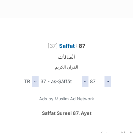
[
37
]
Saffat
: 87
الصافات
القرآن الكريم
Ads by Muslim Ad Network
Saffat Suresi 87. Ayet
)
٨٧
الصافات: