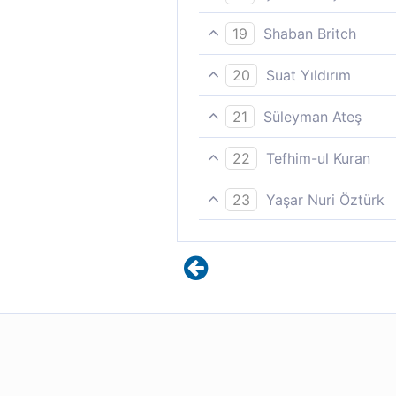
Evrenin sahibi hakkındaki d
19
Shaban Britch
Alemlerin Rabbi hakkında ne
20
Suat Yıldırım
Babasına ve halkına şöyle ded
21
Süleyman Ateş
başka mâbud arıyorsunuz!Si
Alemlerin Rabbi hakkında za
22
Tefhim-ul Kuran
«Âlemlerin Rabbi hakkındaki
23
Yaşar Nuri Öztürk
"Âlemlerin Rabbi hakkında d