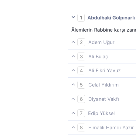
1
Abdulbaki Gölpınarlı
Âlemlerin Rabbine karşı zan
2
Adem Uğur
O halde âlemlerin Rabbi hak
3
Ali Bulaç
“Alemlerin Rabbi hakkındaki 
4
Ali Fikri Yavuz
Âlemlerin Rabbine olan zann
5
Celal Yıldırım
O takdirde âlemlerin Rabbın
6
Diyanet Vakfı
"O halde alemlerin Rabbi ha
7
Edip Yüksel
"Evrenlerin Rabbini ne zann
8
Elmalılı Hamdi Yazır