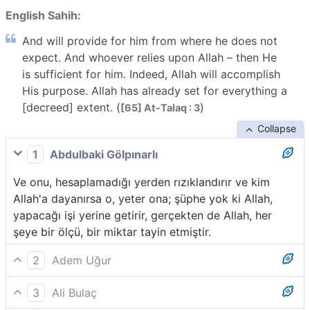
English Sahih:
And will provide for him from where he does not
expect. And whoever relies upon Allah – then He
is sufficient for him. Indeed, Allah will accomplish
His purpose. Allah has already set for everything a
[decreed] extent. (
)
[65] At-Talaq : 3
Collapse
1
Abdulbaki Gölpınarlı
Ve onu, hesaplamadığı yerden rızıklandırır ve kim
Allah'a dayanırsa o, yeter ona; şüphe yok ki Allah,
yapacağı işi yerine getirir, gerçekten de Allah, her
şeye bir ölçü, bir miktar tayin etmiştir.
2
Adem Uğur
Ve ona beklemediği yerden rızık verir. Kim Allah´a
3
Ali Bulaç
güvenirse O, ona yeter. Şüphesiz Allah, emrini yerine