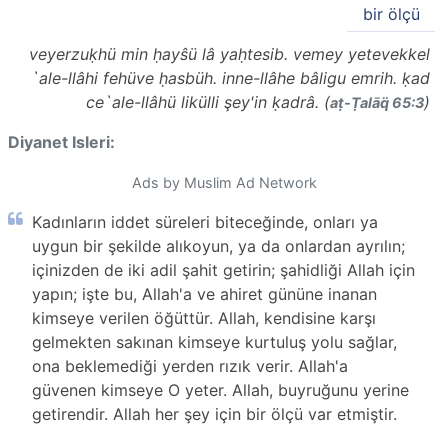
bir ölçü
veyerzuḳhü min ḥayŝü lâ yaḥtesib. vemey yetevekkel
`ale-llâhi fehüve ḥasbüh. inne-llâhe bâligu emrih. ḳad
ce`ale-llâhü likülli şey'in ḳadrâ. (
)
aṭ-Ṭalāq̈ 65:3
Diyanet Isleri:
Ads by Muslim Ad Network
Kadınların iddet süreleri biteceğinde, onları ya
uygun bir şekilde alıkoyun, ya da onlardan ayrılın;
içinizden de iki adil şahit getirin; şahidliği Allah için
yapın; işte bu, Allah'a ve ahiret gününe inanan
kimseye verilen öğüttür. Allah, kendisine karşı
gelmekten sakınan kimseye kurtuluş yolu sağlar,
ona beklemediği yerden rızık verir. Allah'a
güvenen kimseye O yeter. Allah, buyruğunu yerine
getirendir. Allah her şey için bir ölçü var etmiştir.