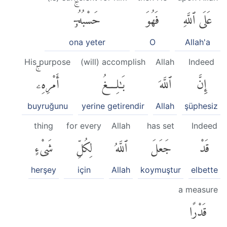
عَلَى ٱللَّهِ
فَهُوَ
حَسْبُهُۥٓۚ
ona yeter
O
Allah'a
His purpose
(will) accomplish
Allah
Indeed
إِنَّ
ٱللَّهَ
بَٰلِغُ
أَمْرِهِۦۚ
buyruğunu
yerine getirendir
Allah
şüphesiz
thing
for every
Allah
has set
Indeed
قَدْ
جَعَلَ
ٱللَّهُ
لِكُلِّ
شَىْءٍ
herşey
için
Allah
koymuştur
elbette
a measure
قَدْرًا