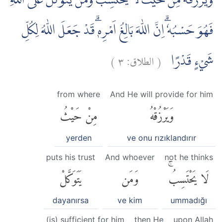
وَّيَرْزُقْهُ مِنْ حَيْثُ لَا يَحْتَسِبُۗ وَمَنْ يَّتَوَكَّلْ عَلَى اللّٰهِ
فَهُوَ حَسْبُهٗ ۗاِنَّ اللّٰهَ بَالِغُ اَمْرِهٖۗ قَدْ جَعَلَ اللّٰهُ لِكُلِّ
)
٣
الطلاق:
(
شَيْءٍ قَدْرًا
from where
And He will provide for him
وَيَرْزُقْهُ
مِنْ حَيْثُ
yerden
ve onu rızıklandırır
puts his trust
And whoever
not he thinks
لَا يَحْتَسِبُۚ
وَمَن
يَتَوَكَّلْ
dayanırsa
ve kim
ummadığı
(is) sufficient for him
then He
upon Allah