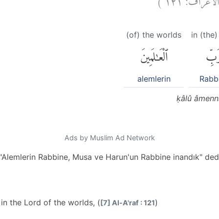
(of) the worlds
in (the
رَبِّ
ٱلْعَٰلَمِينَ
alemlerin
Rabb
ḳâlû âmennâ
Ads by Muslim Ad Network
"Alemlerin Rabbine, Musa ve Harun'un Rabbine inandık" dedi
in the Lord of the worlds, (
)
[7] Al-A'raf : 121