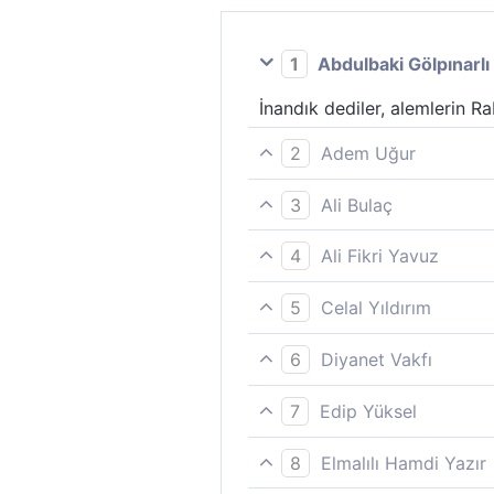
1
Abdulbaki Gölpınarlı
İnandık dediler, alemlerin Ra
2
Adem Uğur
Âlemlerin Rabbine iman ettik
3
Ali Bulaç
"Alemlerin Rabbine iman etti
4
Ali Fikri Yavuz
“Biz Âlemlerin Rabbine,
5
Celal Yıldırım
(120-121-122) Ve sihirbazla
6
Diyanet Vakfı
dediler.
"Âlemlerin Rabbine iman etti
7
Edip Yüksel
"Evrenlerin Rabbine inandık,"
8
Elmalılı Hamdi Yazır