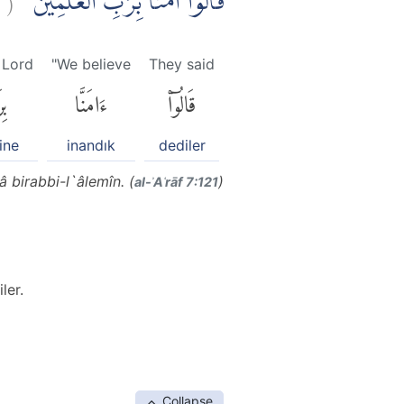
قَالُوْٓا اٰمَنَّا بِرَبِّ الْعٰلَمِيْنَۙ
) Lord
"We believe
They said
قَالُوٓا۟
ءَامَنَّا
بِ
ine
inandık
dediler
 birabbi-l`âlemîn. (
)
al-ʾAʿrāf 7:121
ler.
Collapse