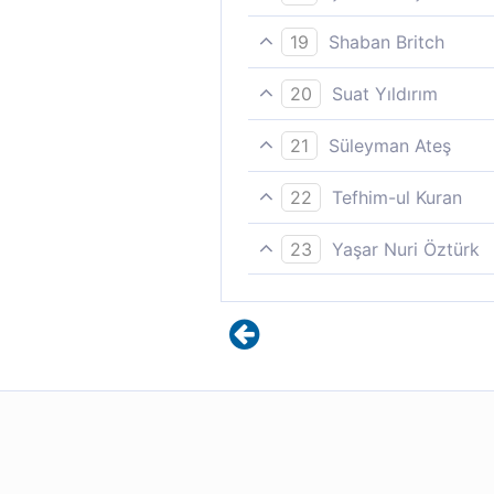
(120-122) Sihirbazlar: -Ale
19
Shaban Britch
Alemlerin Rabbine, iman etti
20
Suat Yıldırım
“İman ettik!” dediler, “O Ra
21
Süleyman Ateş
Alemlerin Rabbine inandık! d
22
Tefhim-ul Kuran
«Alemlerin Rabbine iman etti
23
Yaşar Nuri Öztürk
"Âlemlerin Rabbi'ne iman etti