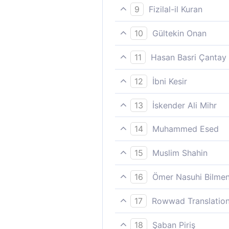
"Âlemlerin Rabbine iman ettik
9
Fizilal-il Kuran
Tüm varlıkların Rabbine inan
10
Gültekin Onan
"Alemlerin rabbine inandık" d
11
Hasan Basri Çantay
(121-122) «Âlemlerin Rabbin
12
İbni Kesir
Dediler ki: Alemlerin Rabbına
13
İskender Ali Mihr
“Âlemlerin Rabbine biz îmân e
14
Muhammed Esed
"Biz (artık) inandık alemleri
15
Muslim Shahin
«Âlemlerin Rabbine inandık» 
16
Ömer Nasuhi Bilme
Ve dediler ki: «Âlemlerin Ra
17
Rowwad Translation
"Alemlerin Rabbine iman ettik
18
Şaban Piriş