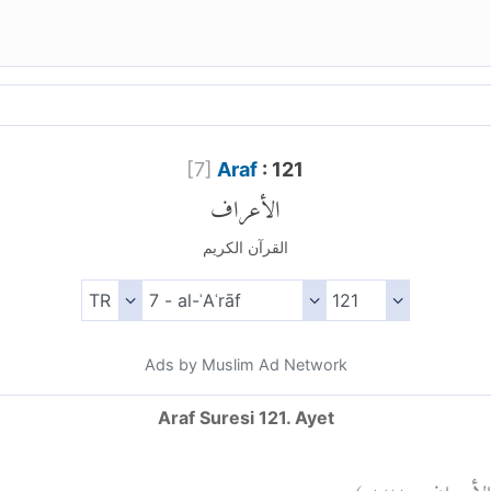
[
7
]
Araf
: 121
الأعراف
القرآن الكريم
Ads by Muslim Ad Network
Araf Suresi 121. Ayet
)
١٢١
الأعراف