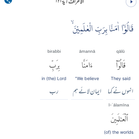
الاعراف آية ۱۲۱
قَالُوْۤا اٰمَنَّا بِرَبِّ الْعٰلَمِيْنَ ۙ
birabbi
āmannā
qālū
قَالُوٓا۟
ءَامَنَّا
بِرَبِّ
in (the) Lord
"We believe
They said
انہوں نے کہا
ایمان لائے ہم
رب
l-ʿālamīna
ٱلْعَٰلَمِينَ
(of) the worlds