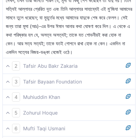
দেখল, তখন তারা জানতে পারল যে, মূসা যা কিছু পেশ করেছেন তা যাদু নয়। তিনি
সত্যিই আল্লাহর প্রেরিত দূত এবং তিনি আল্লাহর সাহায্যেই এই মু'জিযা আমাদের
সামনে তুলে ধরেছেন; যা মুহূর্তের মধ্যে আমাদের যাদুকে শেষ করে ফেলল। সেই
জন্য তারা মূসা (আঃ)-এর উপর ঈমান আনার কথা ঘোষণা করে দিল। এ থেকে এ
কথা পরিষ্কার হল যে, অসত্য অসত্যই; তাকে যত শোভনীয়ই করা হোক না
কেন। আর সত্য সত্যই; তাকে যতই গোপনে রাখা হোক না কেন। একদিন না
একদিন সত্যের বিজয়-ডঙ্কা বেজেই ওঠে।
2
Tafsir Abu Bakr Zakaria
তারা বলল, ‘আমরা ঈমান আনলাম সৃষ্টিকুলের রবের প্রতি’।
3
Tafsir Bayaan Foundation
তারা বলল, ‘আমরা সকল সৃষ্টির রবের প্রতি ঈমান আনলাম,
4
Muhiuddin Khan
বলল, আমরা ঈমান আনছি মহা বিশ্বের পরওয়ারদেগারের প্রতি।
5
Zohurul Hoque
তারা বললে -- ''আমরা ঈমান আনলাম বিশ্বজগতের প্রভুর প্রতি --
6
Mufti Taqi Usmani