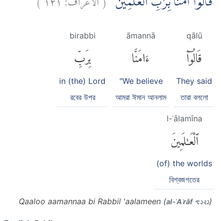
قَالُوْٓا اٰمَنَّا بِرَبِّ الْعٰلَمِيْنَۙ
birabbi
āmannā
qālū
قَالُوٓا۟
ءَامَنَّا
بِرَبِّ
in (the) Lord
"We believe
They said
রবের উপর
আমরা ঈমান আনলাম
তারা বললো
l-ʿālamīna
ٱلْعَٰلَمِينَ
(of) the worlds
বিশ্বজগতের
Qaaloo aamannaa bi Rabbil 'aalameen (
)
al-ʾAʿrāf ৭:১২১