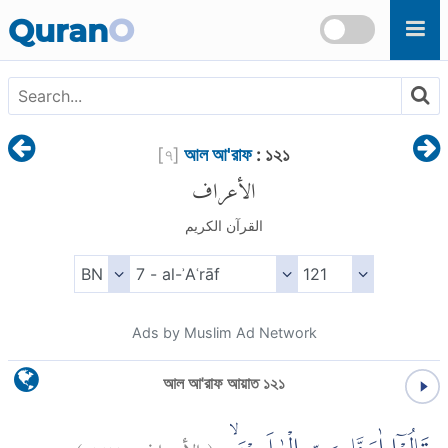
Skip to main content
Quran
O
[
৭
]
আল আ'রাফ
: ১২১
الأعراف
القرآن الكريم
Ads by Muslim Ad Network
আল আ'রাফ আয়াত ১২১
)
١٢١
الأعراف:
(