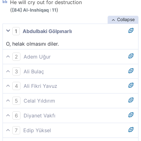
He will cry out for destruction
(
)
[84] Al-Inshiqaq : 11
Collapse
1
Abdulbaki Gölpınarlı
O, helak olmasını diler.
2
Adem Uğur
Derhal yok olmayı isteyecek,
3
Ali Bulaç
O da, helak (yok olmay)ı çağıracak,
4
Ali Fikri Yavuz
Artık “helâk!” diye bağırır, (ölümünü ister);
5
Celal Yıldırım
(10-11-12) Kitabı (amel defteri) arkasından verilen
6
Diyanet Vakfı
kimse ise, «vay, yazıklar oldu bana, mahvoldum !»
Derhal yok olmayı isteyecek,
diye bağırıp çağıracak, alev alev yanan Cehennem´e
7
Edip Yüksel
varıp girecek.