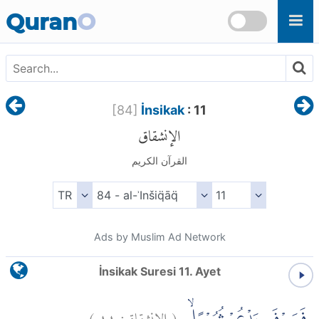
Skip to main content
Quran
O
[
84
]
İnsikak
: 11
الإنشقاق
القرآن الكريم
Ads by Muslim Ad Network
İnsikak Suresi 11. Ayet
)
١١
الإنشقاق:
(