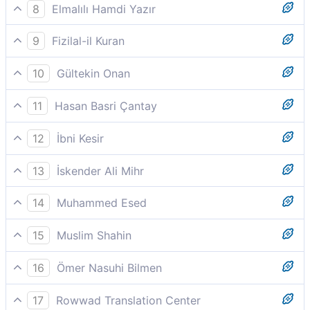
Yok olmayı arzulayacak,
8
Elmalılı Hamdi Yazır
"Yetiş ey ölüm!" diye bağıracak
9
Fizilal-il Kuran
O, ölümü çağıracak.
10
Gültekin Onan
O da, helak (yok olmay)ı çağıracak,
11
Hasan Basri Çantay
derhal helakini temennî edecek,
12
İbni Kesir
Derhal helakini temenni edecektir.
13
İskender Ali Mihr
İşte o, hemen ölümü davet edecek (helâk olmak için
14
Muhammed Esed
dua edecek).
zamanı geldiğinde tamamiyle yok olmak için
15
Muslim Shahin
yalvaracak:
derhal yok olmayı isteyecek;
16
Ömer Nasuhi Bilmen
(10-12) Fakat kime ki, kitabı arkası tarafından verilmiş
17
Rowwad Translation Center