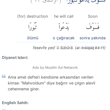
فَسَوْفَ يَدْعُوْ ثُبُوْرًاۙ
(for) destruction
he will call
Soon
فَسَوْفَ
يَدْعُوا۟
ثُبُورًا
ölümü
o çağıracak
sonra yakında
fesevfe yed`û ŝübûrâ. (
)
al-ʾInšiq̈āq̈ 84:11
Diyanet Isleri:
Ads by Muslim Ad Network
Ama amel defteri kendisine arkasından verilen
kimse: "Mahvoldum" diye bağırır ve çılgın alevli
cehenneme girer.
English Sahih: