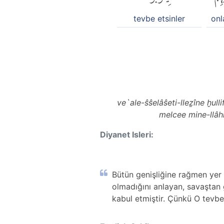
tevbe etsinler
onl
ve`ale-ŝŝelâŝeti-lleẕîne ḫul
melcee mine-llâhi
Diyanet Isleri:
Bütün genişliğine rağmen yer o
olmadığını anlayan, savaştan ge
kabul etmiştir. Çünkü O tevbe