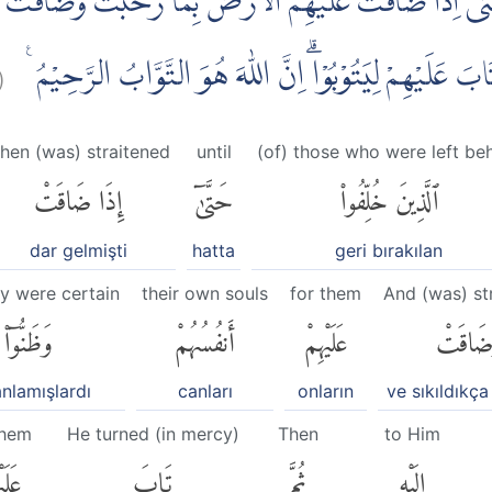
اۗ حَتّٰٓى اِذَا ضَاقَتْ عَلَيْهِمُ الْاَرْضُ بِمَا رَحُبَتْ وَضَاقَتْ عَل
(
 ثُمَّ تَابَ عَلَيْهِمْ لِيَتُوْبُوْاۗ اِنَّ اللّٰهَ هُوَ التَّوَّابُ الرَّحِيْمُ
hen (was) straitened
until
(of) those who were left be
ٱلَّذِينَ خُلِّفُوا۟
حَتَّىٰٓ
إِذَا ضَاقَتْ
dar gelmişti
hatta
geri bırakılan
y were certain
their own souls
for them
And (was) st
ضَاقَتْ
عَلَيْهِمْ
أَنفُسُهُمْ
وَظَنُّوٓا۟
nlamışlardı
canları
onların
ve sıkıldıkça
them
He turned (in mercy)
Then
to Him
إِلَيْهِ
ثُمَّ
تَابَ
عَلَي