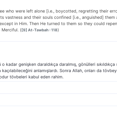
e who were left alone [i.e., boycotted, regretting their erro
its vastness and their souls confined [i.e., anguished] them
 except in Him. Then He turned to them so they could repent
Merciful. (
)
[9] At-Tawbah : 118
ü o kadar genişken daraldıkça daralmış, gönülleri sıkıldıkça 
a kaçılabileceğini anlamışlardı. Sonra Allah, onları da tövb
 odur tövbeleri kabul eden rahim.
üç kişinin de (tevbelerini kabul etti). Yeryüzü, genişliğine 
kça sıkmıştı. Nihayet Allah´tan (O´nun azabından) yine Allah
(kişiyi) de (bağışladı). Öyle ki, bütün genişliğine rağmen ye
a (eski hallerine) dönmeleri için Allah onların tevbesini kab
(sıkıntılı) gelmişti ve O'nun dışında (yine) Allah'tan başka bi
endir.