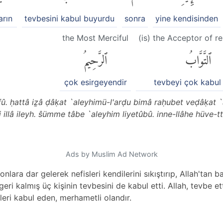
arın
tevbesini kabul buyurdu
sonra
yine kendisinden
the Most Merciful
(is) the Acceptor of r
ٱلتَّوَّابُ
ٱلرَّحِيمُ
çok esirgeyendir
tevbeyi çok kabul
lifû. ḥattâ iẕâ ḍâḳat `aleyhimü-l'arḍu bimâ raḥubet veḍâḳat
 illâ ileyh. ŝümme tâbe `aleyhim liyetûbû. inne-llâhe hüve-t
Ads by Muslim Ad Network
nlara dar gelerek nefisleri kendilerini sıkıştırıp, Allah'tan 
ri kalmış üç kişinin tevbesini de kabul etti. Allah, tevbe etti
leri kabul eden, merhametli olandır.