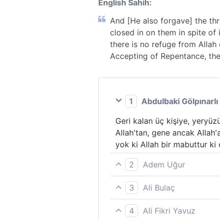
English Sahih:
And [He also forgave] the thre
closed in on them in spite of 
there is no refuge from Allah
Accepting of Repentance, the 
1
Abdulbaki Gölpınarlı
Geri kalan üç kişiye, yeryüz
Allah'tan, gene ancak Allah'
yok ki Allah bir mabuttur ki
2
Adem Uğur
Ve (seferden) geri bırakılan 
3
Ali Bulaç
vicdanları kendilerini sıktı
(Savaştan) Geri bırakılan üç 
olmadığını anlamışlardı. Sonr
4
Ali Fikri Yavuz
nefisleri de kendilerine dar 
çok kabul eden, pek esirgey