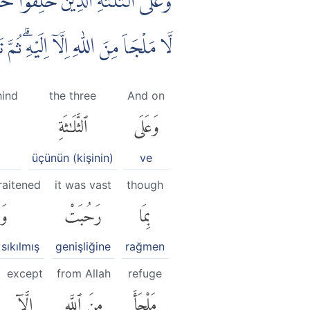
وَّعَلَى الثَّلٰثَةِ الَّذِيْنَ خُلِّفُوْ
لَّا مَلْجَاَ مِنَ اللّٰهِ اِلَّآ اِلَيْهِۗ ࣖ
hind
the three
And on
وَعَلَى
ٱلثَّلَٰثَةِ
üçünün (kişinin)
ve
raitened
it was vast
though
بِمَا
رَحُبَتْ
وَ
 sıkılmış
genişliğine
rağmen
except
from Allah
refuge
مَلْجَأَ
مِنَ ٱللَّهِ
إِلَّآ