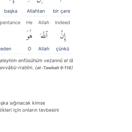
başka
Allahtan
bir çare
epentance
He
Allah
Indeed
إِنَّ
ٱللَّهَ
هُوَ
 eden
O
Allah
çünkü
 `aleyhim enfüsühüm veżannû el lâ
tevvâbü-rraḥîm. (
)
at-Tawbah 9:118
başka sığınacak kimse
kleri için onların tevbesini