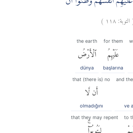
َيْهِمْ اَنْفُسُهُمْ وَظَنُّوْٓا اَنْ
)
١١٨
التوبة:
the earth
for them
w
عَلَيْهِمُ
ٱلْأَرْضُ
dünya
başlarına
that (there is) no
and the
أَن لَّا
olmadığını
ve a
that they may repent
to 
ْهِمْ
لِيَتُوبُوٓا۟ۚ