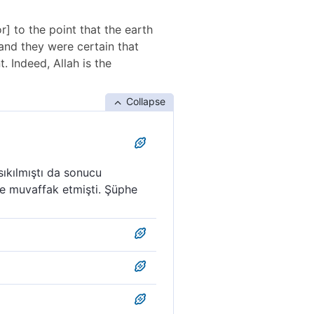
r] to the point that the earth
 and they were certain that
. Indeed, Allah is the
Collapse
sıkılmıştı da sonucu
eye muvaffak etmişti. Şüphe
rağmen onlara dar gelmiş,
´a sığınmaktan başka çare
ryüzü onlara dar gelmişti,
ul etti. Çünkü Allah tevbeyi
r sığınacak olmadığını iyice