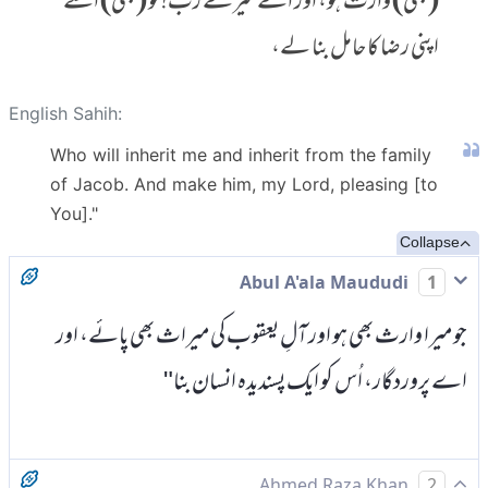
(بھی) وارث ہو، اور اے میرے رب! تو (بھی) اسے
اپنی رضا کا حامل بنا لے،
English Sahih:
Who will inherit me and inherit from the family
of Jacob. And make him, my Lord, pleasing [to
You]."
Collapse
Abul A'ala Maududi
1
جو میرا وارث بھی ہو اور آلِ یعقوب کی میراث بھی پائے، اور
اے پروردگار، اُس کو ایک پسندیدہ انسان بنا"
Ahmed Raza Khan
2