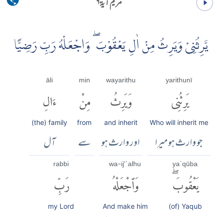
مریم آية ۶
يَّرِثُنِىْ وَيَرِثُ مِنْ اٰلِ يَعْقُوْبَ ۖ وَاجْعَلْهُ رَبِّ رَضِيًّا
āli
min
wayarithu
yarithunī
يَرِثُنِى
وَيَرِثُ
مِنْ
ءَالِ
(the) family
from
and inherit
Who will inherit me
جو وارث ہو میرا
اور وارث ہو
سے
آل
rabbi
wa-ij'ʿalhu
yaʿqūba
يَعْقُوبَۖ
وَٱجْعَلْهُ
رَبِّ
my Lord
And make him
(of) Yaqub