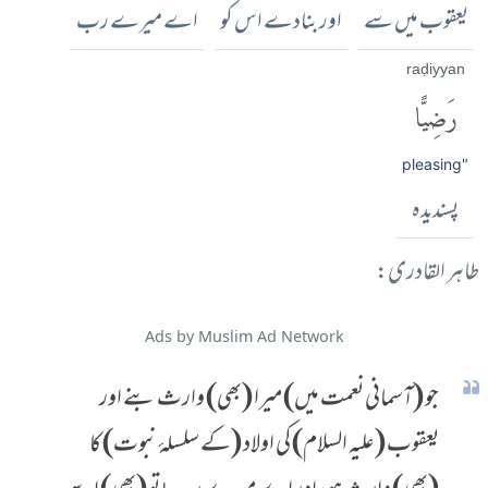
یعقوب میں سے
اور بنادے اس کو
اے میرے رب
raḍiyyan
رَضِيًّا
pleasing"
پسندیدہ
طاہر القادری:
Ads by Muslim Ad Network
جو (آسمانی نعمت میں) میرا (بھی) وارث بنے اور
یعقوب (علیہ السلام) کی اولاد (کے سلسلۂ نبوت) کا