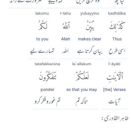
کیا کچھ
وہ خرچ کریں
کہہ دیجیے
ضرورت سے زائد
lakumu
l-lahu
yubayyinu
kadhālika
كَذَٰلِكَ
يُبَيِّنُ
ٱللَّهُ
لَكُمُ
to you
Allah
makes clear
Thus
اسی طرح
بیان کرتا ہے
اللہ
تمہارے لیے
tatafakkarūna
laʿallakum
l-āyāti
ٱلْءَايَٰتِ
لَعَلَّكُمْ
تَتَفَكَّرُونَ
ponder
so that you may
[the] Verses
آیات
تاکہ تم
تم غور و فکر کرو
طاہر القادری: