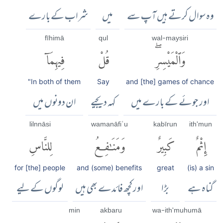
وہ سوال کرتے ہیں آپ سے
میں
شراب کے بارے
fīhimā
qul
wal-maysiri
وَٱلْمَيْسِرِۖ
قُلْ
فِيهِمَآ
"In both of them
Say
and [the] games of chance
اور جوئے کے بارے میں
کہہ دیجیے
ان دونوں میں
lilnnāsi
wamanāfiʿu
kabīrun
ith'mun
إِثْمٌ
كَبِيرٌ
وَمَنَٰفِعُ
لِلنَّاسِ
for [the] people
and (some) benefits
great
(is) a sin
گناہ ہے
بڑا
اور کچھ فائدے بھی ہیں
لوگوں کے لیے
min
akbaru
wa-ith'muhumā