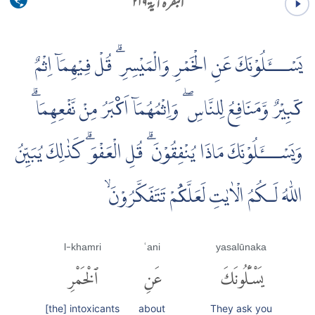
البقرہ آية ۲۱۹
يَسْـــَٔلُوْنَكَ عَنِ الْخَمْرِ وَالْمَيْسِرِ ۗ قُلْ فِيْهِمَاۤ اِثْمٌ
کَبِيْرٌ وَّمَنَافِعُ لِلنَّاسِ ۖ وَاِثْمُهُمَاۤ اَکْبَرُ مِنْ نَّفْعِهِمَا ۗ
وَيَسْـــَٔلُوْنَكَ مَاذَا يُنْفِقُوْنَ ۗ قُلِ الْعَفْوَ ۗ كَذٰلِكَ يُبَيِّنُ
اللّٰهُ لَـكُمُ الْاٰيٰتِ لَعَلَّکُمْ تَتَفَكَّرُوْنَۙ
l-khamri
ʿani
yasalūnaka
يَسْـَٔلُونَكَ
عَنِ
ٱلْخَمْرِ
[the] intoxicants
about
They ask you