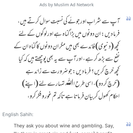
Ads by Muslim Ad Network
آپ سے شراب اور جوئے کی نسبت سوال کرتے ہیں،
فرما دیں: ان دونوں میں بڑا گناہ ہے اور لوگوں کے لئے
کچھ (دنیوی) فائدے بھی ہیں مگر ان دونوں کا گناہ ان کے
نفع سے بڑھ کر ہے، اور آپ سے یہ بھی پوچھتے ہیں کہ کیا
کچھ خرچ کریں؟ فرما دیں: جو ضرورت سے زائد ہے
(خرچ کر دو)، اسی طرح اﷲ تمہارے لئے (اپنے)
احکام کھول کر بیان فرماتا ہے تاکہ تم غور و فکر کرو،
English Sahih:
They ask you about wine and gambling. Say,