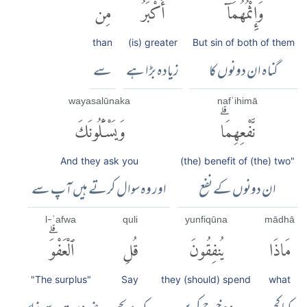
وَإِثْمُهُمَآ
أَكْبَرُ
مِن
than
(is) greater
But sin of both of them
گناہ ان دونوں کا
زیادہ بڑا ہے
سے
wayasalūnaka
nafʿihimā
نَّفْعِهِمَاۗ
وَيَسْـَٔلُونَكَ
And they ask you
(the) benefit of (the) two"
ان دونوں کے نفع
اور وہ سوال کرتے ہیں آپ سے
l-ʿafwa
quli
yunfiqūna
mādhā
مَاذَا
يُنفِقُونَ
قُلِ
ٱلْعَفْوَۗ
"The surplus"
Say
they (should) spend
what