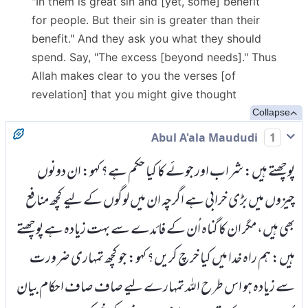
"In them is great sin and [yet, some] benefit
for people. But their sin is greater than their
benefit." And they ask you what they should
spend. Say, "The excess [beyond needs]." Thus
Allah makes clear to you the verses [of
revelation] that you might give thought
Collapse
Abul A'ala Maududi
1
پوچھتے ہیں: شراب اور جوئے کا کیا حکم ہے؟ کہو: ان دونوں
چیزوں میں بڑی خرابی ہے اگرچہ ان میں لوگوں کے لیے کچھ منافع
بھی ہیں، مگر ان کا گناہ اُن کے فائدے سے بہت زیادہ ہے پوچھتے
ہیں: ہم راہ خدا میں کیا خرچ کریں؟ کہو: جو کچھ تمہاری ضرورت
سے زیادہ ہو اس طرح اللہ تمہارے لیے صاف صاف احکام بیان