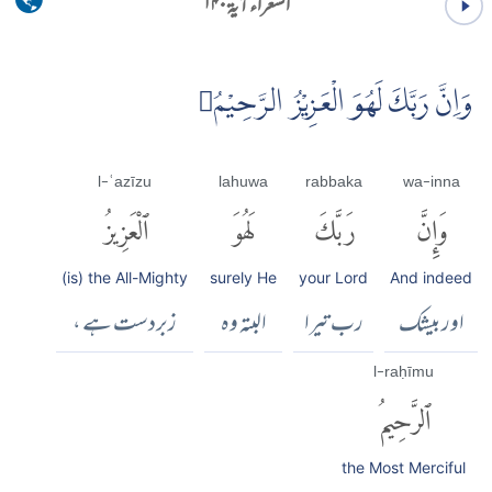
الشعراء آية ۱۴۰
وَاِنَّ رَبَّكَ لَهُوَ الْعَزِيْزُ الرَّحِيْمُ
l-ʿazīzu
lahuwa
rabbaka
wa-inna
وَإِنَّ
رَبَّكَ
لَهُوَ
ٱلْعَزِيزُ
(is) the All-Mighty
surely He
your Lord
And indeed
اور بیشک
رب تیرا
البتہ وہ
زبردست ہے ،
l-raḥīmu
ٱلرَّحِيمُ
the Most Merciful