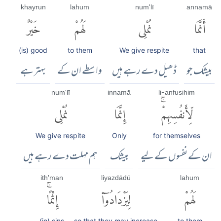
khayrun
lahum
num'lī
annamā
أَنَّمَا
نُمْلِى
لَهُمْ
خَيْرٌ
(is) good
to them
We give respite
that
بیشک جو
ڈھیل دے رہے ہیں
واسطے ان کے
بہتر ہے
num'lī
innamā
li-anfusihim
لِّأَنفُسِهِمْۚ
إِنَّمَا
نُمْلِى
We give respite
Only
for themselves
ان کے نفسوں کے لیے
بیشک
ہم مہلت دے رہے ہیں
ith'man
liyazdādū
lahum
لَهُمْ
لِيَزْدَادُوٓا۟
إِثْمًاۚ
(in) sins
so that they may increase
to them