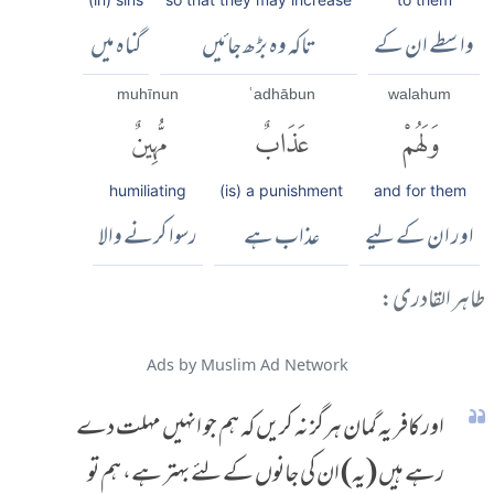
واسطے ان کے
تاکہ وہ بڑھ جائیں
گناہ میں
muhīnun
ʿadhābun
walahum
وَلَهُمْ
عَذَابٌ
مُّهِينٌ
humiliating
(is) a punishment
and for them
اور ان کے لیے
عذاب ہے
رسوا کرنے والا
طاہر القادری:
Ads by Muslim Ad Network
اور کافر یہ گمان ہرگز نہ کریں کہ ہم جو انہیں مہلت دے
رہے ہیں (یہ) ان کی جانوں کے لئے بہتر ہے، ہم تو