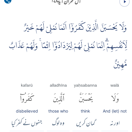
آل عمران آية ۱۷۸
وَلَا يَحْسَبَنَّ الَّذِيْنَ كَفَرُوْۤا اَنَّمَا نُمْلِىْ لَهُمْ خَيْرٌ
لِّاَنْفُسِهِمْۗ اِنَّمَا نُمْلِىْ لَهُمْ لِيَزْدَادُوْۤا اِثْمًا ۚ وَلَهُمْ عَذَابٌ
مُّهِيْنٌ
kafarū
alladhīna
yaḥsabanna
walā
وَلَا
يَحْسَبَنَّ
ٱلَّذِينَ
كَفَرُوٓا۟
disbelieved
those who
think
And (let) not
اور نہ
گمان کریں
وہ لوگ
جنہوں نے کفر کیا