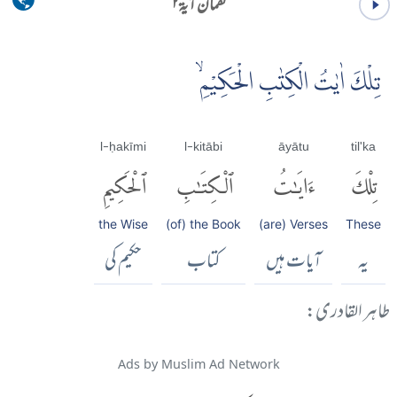
لقمان آية ۲
تِلْكَ اٰيٰتُ الْكِتٰبِ الْحَكِيْمِۙ
l-ḥakīmi
l-kitābi
āyātu
til'ka
تِلْكَ
ءَايَٰتُ
ٱلْكِتَٰبِ
ٱلْحَكِيمِ
the Wise
(of) the Book
(are) Verses
These
یہ
آیات ہیں
کتاب
حکیم کی
طاہر القادری:
Ads by Muslim Ad Network