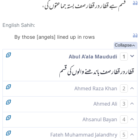
قسم ہے قطار در قطار صف بستہ جماعتوں کی،
English Sahih:
By those [angels] lined up in rows
Collapse
Abul A'ala Maududi
1
قطار در قطار صف باندھنے والوں کی قسم
Ahmed Raza Khan
2
قسم ان کی کہ باقاعدہ صف باندھیں
Ahmed Ali
3
صف باندھ کر کھڑے ہونے والو ں کی قسم ہے
Ahsanul Bayan
4
قسم صف باندھنے والے (فرشتوں) کی۔
Fateh Muhammad Jalandhry
5