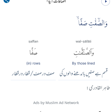
الصافات آية ۱
وَالصّٰٓفّٰتِ صَفًّا ۙ
ṣaffan
wal-ṣāfāti
وَٱلصَّٰٓفَّٰتِ
صَفًّا
(in) rows
By those lined
قسم ہے صفیں باندھنے والوں کی
صف در صف/ قطار در قطار
طاہر القادری:
Ads by Muslim Ad Network