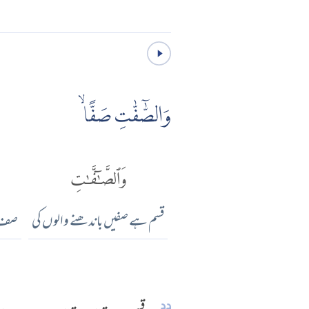
وَالصّٰٓفّٰتِ صَفًّا ۙ
وَٱلصَّٰٓفَّٰتِ
قسم ہے صفیں باندھنے والوں کی
صف د