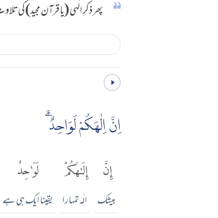
پھر ذکرِ الٰہی (یا قرآن مجید) کی ت
اِنَّ اِلٰهَكُمْ لَوَاحِدٌ ۗ
إِنَّ
إِلَٰهَكُمْ
لَوَٰحِدٌ
بیشک
الٰہ تمہارا
یقینا ایک ہی ہے