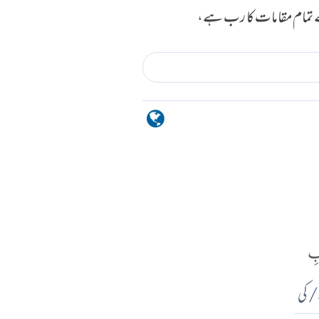
ے تمام مقامات کا رب ہے،
بِ
 کی