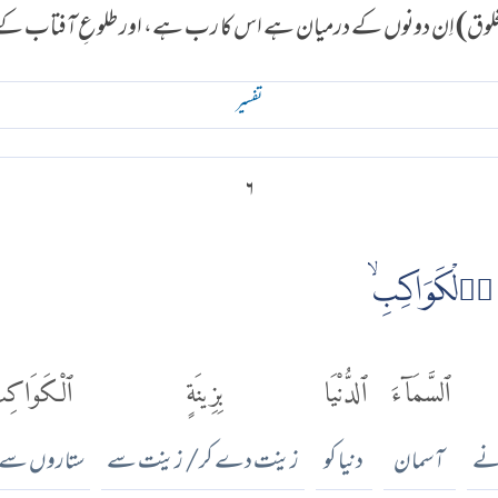
و (مخلوق) اِن دونوں کے درمیان ہے اس کا رب ہے، اور طلوعِ آفتاب ک
تفسير
۶
ۙ
ٱلسَّمَآءَ
ٱلدُّنْيَا
بِزِينَةٍ
ٱلْكَوَاكِ
نے
آسمان
دنیا کو
زینت دے کر/ زینت سے
ستاروں سے/