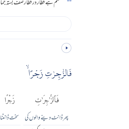
قسم ہے قطار در قطار صف بستہ جما
فَالزّٰجِرٰتِ زَجْرًا ۙ
فَٱلزَّٰجِرَٰتِ
زَجْرًا
پھر ڈانٹ دینے والوں کی
سخت ڈانٹنا