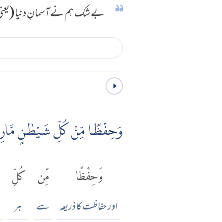
بے شک ہم نے آسمانِ دنیا (یعنی پہ
وَحِفْظًا مِّنْ كُلِّ شَيْطٰنٍ مَّارِدٍ
وَحِفْظًا
مِّن
كُلِّ
اور حفاظت کا ذریعہ
سے
ہر