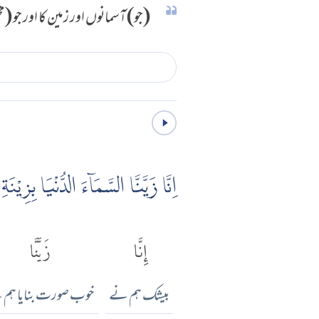
(جو) آسمانوں اور زمین کا اور ج
اِنَّا زَيَّنَّا السَّمَاۤءَ الدُّنْيَا بِزِيْنَةِ ِلْكَوَاكِبِ
إِنَّا
زَيَّنَّا
بیشک ہم نے
خوب صورت بنایا ہم 