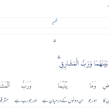
تفسير
۵
يْنَهُمَا وَرَبُّ الْمَشَارِقِ ۗ
رْضِ
وَمَا
بَيْنَهُمَا
وَرَبُّ
ٱلْمَشَ
ن کا
اور جو
ان دونوں کے درمیان ہے
اور جو رب ہے
مشرقوں