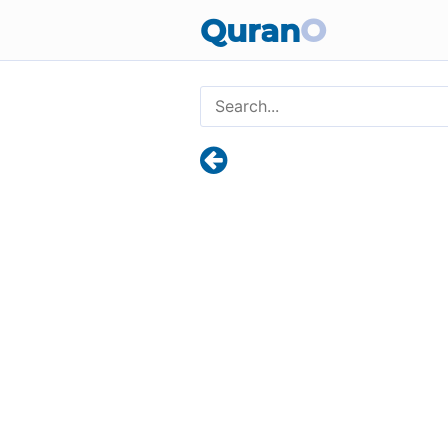
Quran
O