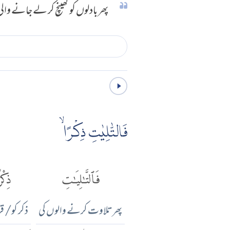
پھر بادلوں کو کھینچ کر لے جانے وال
فَالتّٰلِيٰتِ ذِكْرًا ۙ
فَٱلتَّٰلِيَٰتِ
ذِكْرً
پھر تلاوت کرنے والوں کی
ذکر کو/ ق