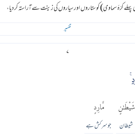
لے کرّۂ سماوی) کو ستاروں اور سیاروں کی زینت سے آراستہ کر دیا،
تفسير
۷
ۚ
شَيْطَٰنٍ
مَّارِدٍ
شیطان
جو سرکش ہے