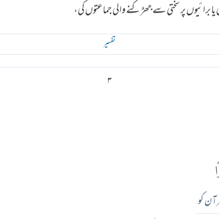
ی یا برائیوں پر سختی سے جھڑکنے والی جماعتوں کی،
تفسير
۳
ا
رآن کو