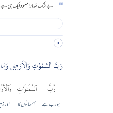
بے شک تمہارا معبود ایک ہی ہے،
رَبُّ السَّمٰوٰتِ وَالْاَرْضِ وَمَا بَ
رَّبُّ
ٱلسَّمَٰوَٰتِ
وَٱلْأَ
جو رب ہے
آسمانوں کا
اور زمی