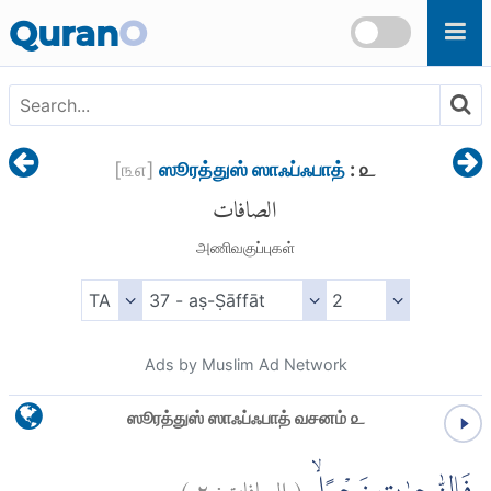
Skip to main content
Quran
O
[
௩௭
]
ஸூரத்துஸ் ஸாஃப்ஃபாத்
: ௨
الصافات
அணிவகுப்புகள்
Ads by Muslim Ad Network
ஸூரத்துஸ் ஸாஃப்ஃபாத் வசனம் ௨
)
٢
الصافات:
(