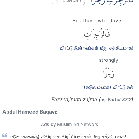
فَالزّٰجِرٰتِ زَجْرًاۙ
And those who drive
فَٱلزَّٰجِرَٰتِ
விரட்டுகின்றவர்கள் மீது சத்தியமாக!
strongly
زَجْرًا
(கடுமையாக) விரட்டுதல்
Fazzaajiraati zajraa (
)
aṣ-Ṣāffāt 37:2
Abdul Hameed Baqavi:
Ads by Muslim Ad Network
(தீமைகளைத்) தீவிரமாக விரட்டுபவர்கள் மீது சத்தியமாக!