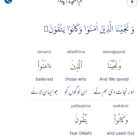
حم السجدہ آية ۱۸
وَ نَجَّيْنَا الَّذِيْنَ اٰمَنُوْا وَكَانُوْا يَتَّقُوْنَ
āmanū
alladhīna
wanajjaynā
وَنَجَّيْنَا
ٱلَّذِينَ
ءَامَنُوا۟
believed
those who
And We saved
اور نجات دی ہم نے
ان لوگوں کو
جو ایمان لائے
yattaqūna
wakānū
وَكَانُوا۟
يَتَّقُونَ
fear (Allah)
and used (to)