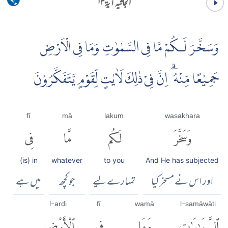
الجاثیہ آية ۱۳
وَسَخَّرَ لَـكُمْ مَّا فِى السَّمٰوٰتِ وَمَا فِى الْاَرْضِ
جَمِيْعًا مِّنْهُ ۗ اِنَّ فِىْ ذٰلِكَ لَاٰيٰتٍ لِّقَوْمٍ يَّتَفَكَّرُوْنَ
fī
mā
lakum
wasakhara
وَسَخَّرَ
لَكُم
مَّا
فِى
(is) in
whatever
to you
And He has subjected
اور اس نے مسخر کیا
تمہارے لیے
جو کچھ
میں ہے
l-arḍi
fī
wamā
l-samāwāti
ٱلسَّمَٰوَٰتِ
وَمَا
فِى
ٱلْأَرْضِ