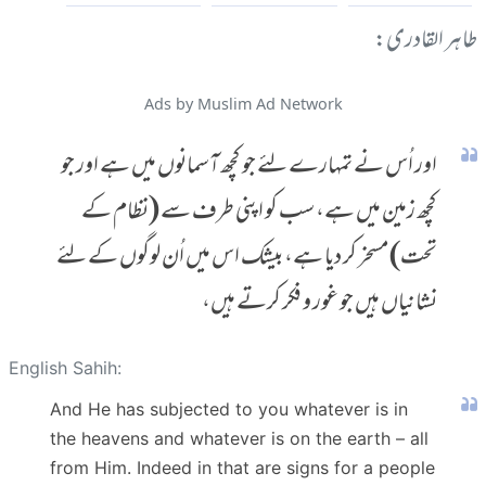
طاہر القادری:
Ads by Muslim Ad Network
اور اُس نے تمہارے لئے جو کچھ آسمانوں میں ہے اور جو
کچھ زمین میں ہے، سب کو اپنی طرف سے (نظام کے
تحت) مسخر کر دیا ہے، بیشک اس میں اُن لوگوں کے لئے
نشانیاں ہیں جو غور و فکر کرتے ہیں،
English Sahih:
And He has subjected to you whatever is in
the heavens and whatever is on the earth – all
from Him. Indeed in that are signs for a people