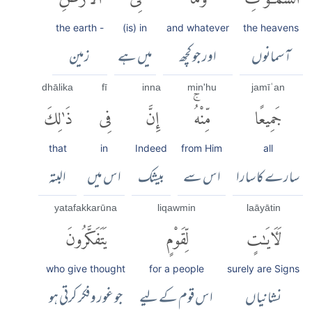
the earth -
(is) in
and whatever
the heavens
آسمانوں
اور جو کچھ
میں ہے
زمین
dhālika
fī
inna
min'hu
jamīʿan
جَمِيعًا
مِّنْهُۚ
إِنَّ
فِى
ذَٰلِكَ
that
in
Indeed
from Him
all
سارے کا سارا
اس سے
بیشک
اس میں
البتہ
yatafakkarūna
liqawmin
laāyātin
لَءَايَٰتٍ
لِّقَوْمٍ
يَتَفَكَّرُونَ
who give thought
for a people
surely are Signs
نشانیاں
اس قوم کے لیے
جو غور و فکر کرتی ہو