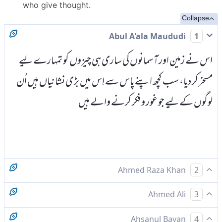
who give thought.
Collapse
Abul A'ala Maududi
1
اس نے زمین اور آسمانوں کی ساری ہی چیزوں کو تمہارے لیے
مسخر کر دیا، سب کچھ اپنے پاس سے اِس میں بڑی نشانیاں ہیں اُن
لوگوں کے لیے جو غور و فکر کرنے والے ہیں
Ahmed Raza Khan
2
اور تمہارے لیے کام میں لگائے جو کچھ آسمان میں ہیں اور جو کچھ
Ahmed Ali
3
زمین میں اپنے حکم سے بے شک اس میں نشا نیاں ہیں سوچنے
اور اس نے آسمانوں اور زمین کی سب چیزوں کو اپنے فضل سے
Ahsanul Bayan
4