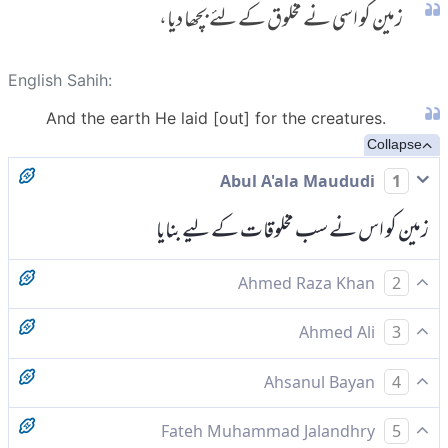
زمین کو اسی نے مخلوق کے لئے بچھا دیا،
English Sahih:
And the earth He laid [out] for the creatures.
Collapse
Abul A'ala Maududi
1
زمین کو اس نے سب مخلوقات کے لیے بنایا
Ahmed Raza Khan
2
اور زمین رکھی مخلوق کے لیے
Ahmed Ali
3
اور اس نے خلقت کے لیے زمین کو بچھا دیا
Ahsanul Bayan
4
اور اسی نے مخلوق کے لئے زمین بچھا دی۔
Fateh Muhammad Jalandhry
5