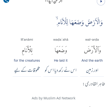
الرحمٰن آية ۱۰
وَالْاَرْضَ وَضَعَهَا لِلْاَنَامِۙ
lil'anāmi
waḍaʿahā
wal-arḍa
وَٱلْأَرْضَ
وَضَعَهَا
لِلْأَنَامِ
for the creatures
He laid it
And the earth
اور زمین
اس نے رکھ دیا اس کو
مخلوقات کے لیے
طاہر القادری:
Ads by Muslim Ad Network