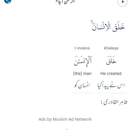
الرحمٰن آية ۳
خَلَقَ الْاِنْسَانَۙ
l-insāna
khalaqa
خَلَقَ
ٱلْإِنسَٰنَ
[the] man
He created
اس نے پیدا کیا
انسان کو
طاہر القادری:
Ads by Muslim Ad Network