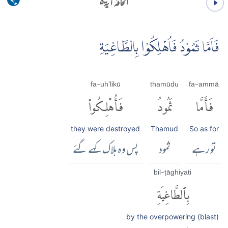
الحاقہ آية ۵
فَاَمَّا ثَمُوْدُ فَاُهْلِكُوْا بِالطَّاغِيَةِ
fa-uh'likū
thamūdu
fa-ammā
فَأَمَّا
ثَمُودُ
فَأُهْلِكُوا۟
they were destroyed
Thamud
So as for
تو رہے
ثمود
پس وہ ہلاک کہے گئے
bil-ṭāghiyati
بِٱلطَّاغِيَةِ
by the overpowering (blast)