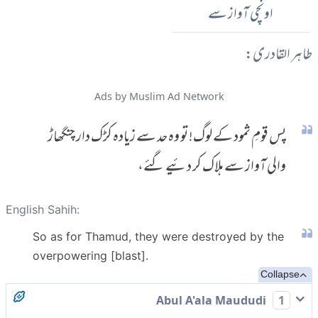
اونچی آواز سے
طاہر القادری:
Ads by Muslim Ad Network
پس قومِ ثمود کے لوگ! تو وہ حد سے زیادہ کڑک دار چنگھاڑ
والی آواز سے ہلاک کر دئیے گئے،
English Sahih:
So as for Thamud, they were destroyed by the
overpowering [blast].
Collapse
Abul A'ala Maududi
1