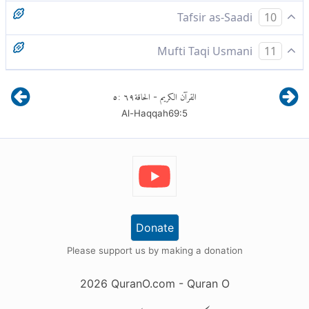
سو ثمود تو کڑک سے ہلاک کردیے گئے
Tafsir as-Saadi
10
...
Mufti Taqi Usmani
11
nateeja yeh kay jo samood kay log thay , woh (
القرآن الكريم
الحاقة
٦٩
:
٥
-
chinghaarr ki ) aesi aafat say halak kiye gaye jo hadd
Al-Haqqah
69
:
5
say ziyada ( khofnak ) thi .
Donate
Please support us by making a donation
2026
QuranO.com
- Quran O