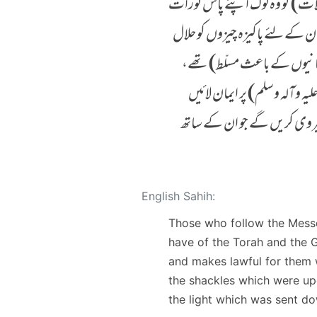
الات) کو وہ لوگ اپنے پاس تورات
 ان کے لئے پاکیزہ چیزوں کو حلال
فرمانیوں کے باعث مسلّط) تھے،
 وآلہ وسلم) پر ایمان لائیں
پیروی کریں گے جو ان کے ساتھ
English Sahih:
Those who follow the Messen
have of the Torah and the 
and makes lawful for them w
the shackles which were up
the light which was sent dow