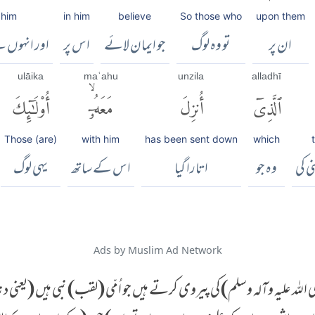
 him
in him
believe
So those who
upon them
ان پر
تو وہ لوگ
جو ایمان لائے
اس پر
اور انہوں 
ulāika
maʿahu
unzila
alladhī
ٱلَّذِىٓ
أُنزِلَ
مَعَهُۥٓۙ
أُو۟لَٰٓئِكَ
Those (are)
with him
has been sent down
which
ی کی
وہ جو
اتارا گیا
اس کے ساتھ
یہی لوگ
Ads by Muslim Ad Network
اللہ علیہ وآلہ وسلم) کی پیروی کرتے ہیں جو اُمّی (لقب) نبی ہیں (یعنی 