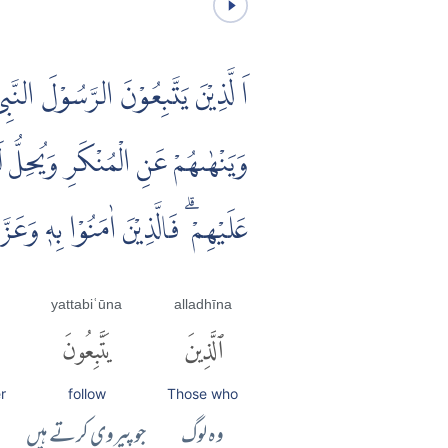
اَ لَّذِيْنَ يَتَّبِعُوْنَ الرَّسُوْلَ النَّب
وَيَنْهٰٮهُمْ عَنِ الْمُنْكَرِ وَيُحِلُّ ل
عَلَيْهِمْ ۗ فَالَّذِيْنَ اٰمَنُوْا بِهٖ وَعَز
yattabiʿūna
alladhīna
ٱلَّذِينَ
يَتَّبِعُونَ
r
follow
Those who
وہ لوگ
جو پیروی کرتے ہیں