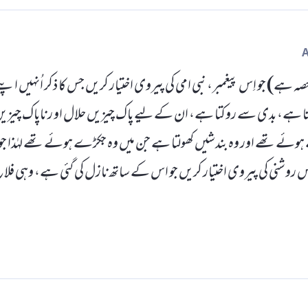
 ہے) جو اِس پیغمبر، نبی امی کی پیروی اختیار کریں جس کا ذکر اُنہیں اپنے
م دیتا ہے، بدی سے روکتا ہے، ان کے لیے پاک چیزیں حلال او ر ناپاک چیز
ے ہوئے تھے اور وہ بندشیں کھولتا ہے جن میں وہ جکڑے ہوئے تھے لہٰذا جو 
س روشنی کی پیروی اختیار کریں جو اس کے ساتھ نازل کی گئی ہے، وہی فل