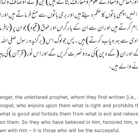
غیب اورمعاش و معاد کے علوم و معارف بتاتے ہیں) جن (کے اوصاف و کم
جو انہیں اچھی باتوں کا حکم دیتے ہیں اور بری باتوں سے منع فرماتے ہیں اور
 حرام کرتے ہیں اور ان سے ان کے بارِگراں اور طوقِ (قیود) جو ان پر (نا
دی سے بہرہ یاب کرتے) ہیں۔ پس جو لوگ اس (برگزیدہ رسول صلی اللہ علیہ
 گے اور ان (کے دین) کی مدد و نصرت کریں گے اور اس نورِ (قرآن) کی 
انے والے ہیں،
ger, the unlettered prophet, whom they find written [i.e.,
Gospel, who enjoins upon them what is right and prohibits
hat is good and forbids them from what is evil and reliev
on them. So they who have believed in him, honored him, 
n with him – it is those who will be the successful.