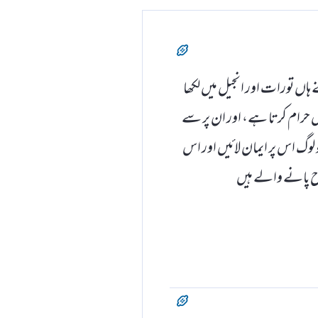
 ہاں تورات اور انجیل میں لکھا
یں حرام کرتا ہے، اور ان پر سے
لوگ اس پر ایمان لائیں اور اس
اح پانے والے ہیں