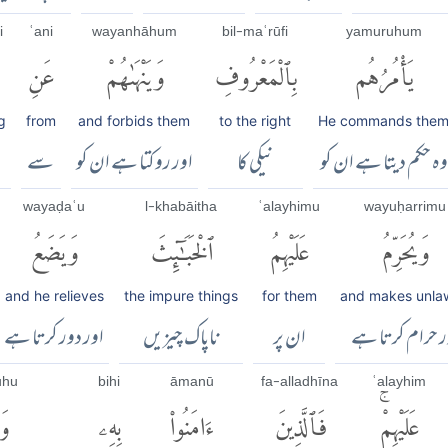
i
ʿani
wayanhāhum
bil-maʿrūfi
yamuruhum
يَأْمُرُهُم
بِٱلْمَعْرُوفِ
وَيَنْهَىٰهُمْ
عَنِ
g
from
and forbids them
to the right
He commands the
وہ حکم دیتا ہے ان کو
نیکی کا
اور روکتا ہے ان کو
سے
wayaḍaʿu
l-khabāitha
ʿalayhimu
wayuḥarrimu
وَيُحَرِّمُ
عَلَيْهِمُ
ٱلْخَبَٰٓئِثَ
وَيَضَعُ
and he relieves
the impure things
for them
and makes unla
ر حرام کرتا ہے
ان پر
ناپاک چیزیں
اور دور کرتا ہے
ūhu
bihi
āmanū
fa-alladhīna
ʿalayhim
عَلَيْهِمْۚ
فَٱلَّذِينَ
ءَامَنُوا۟
بِهِۦ
وَ