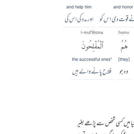
and help him
and honor
نے قوت دی اس کو
اور مدد کی اس کی
l-muf'liḥūna
humu
هُمُ
ٱلْمُفْلِحُونَ
the successful ones"
[they]
وہ جو
فلاح پانے والے ہیں
دنیا میں کسی شخص سے پڑھے بغیر