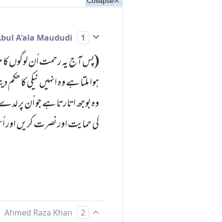
Collapse
Abul A'ala Maududi
1
(پس آج یہ رحمت اُن لوگوں کا حصہ
ہوا ملتا ہے وہ انہیں نیکی کا حک
وہ بوجھ اتارتا ہے جو اُن پر لد
کی حمایت اور نصرت کریں اور اُ
Ahmed Raza Khan
2