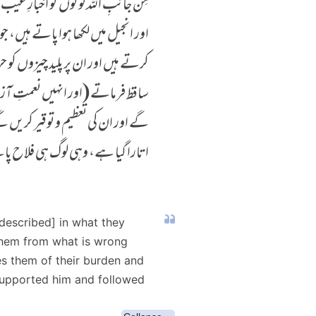
مِن جانبِ اللہ لوگوں کو اخبارِ 
اور انجیل میں لکھا ہوا پاتے ہیں، 
کرتے ہیں اور ان پر پلید چیزوں کو
ساقط فرماتے (اور انہیں نعمتِ آزا
گے اور ان کی تعظیم و توقیر کریں
اتارا گیا ہے، وہی لوگ ہی فلاح پ
 described] in what they
 them from what is wrong
es them of their burden and
supported him and followed