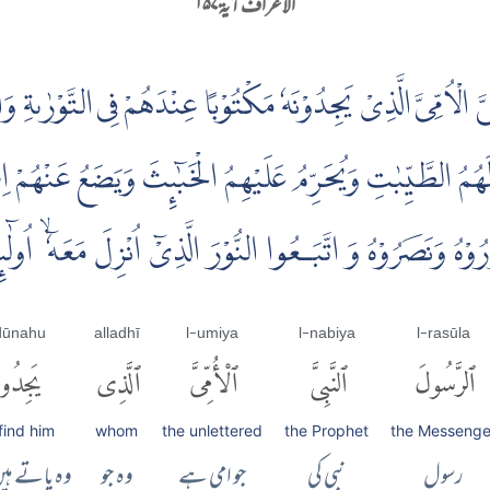
الاعراف آية ۱۵۷
ِىَّ الْاُمِّىَّ الَّذِىْ يَجِدُوْنَهٗ مَكْتُوْبًا عِنْدَهُمْ فِى التَّوْرٰٮةِ و
َهُمُ الطَّيِّبٰتِ وَيُحَرِّمُ عَلَيْهِمُ الْخَبٰۤٮِٕثَ وَيَضَعُ عَنْهُمْ اِ
َّرُوْهُ وَنَصَرُوْهُ وَ اتَّبَـعُوا النُّوْرَ الَّذِىْۤ اُنْزِلَ مَعَهٗۤ ۙ اُولٰ
idūnahu
alladhī
l-umiya
l-nabiya
l-rasūla
ٱلرَّسُولَ
ٱلنَّبِىَّ
ٱلْأُمِّىَّ
ٱلَّذِى
يَجِدُون
find him
whom
the unlettered
the Prophet
the Messenge
رسول
نبی کی
جو امی ہے
وہ جو
وہ پاتے ہی