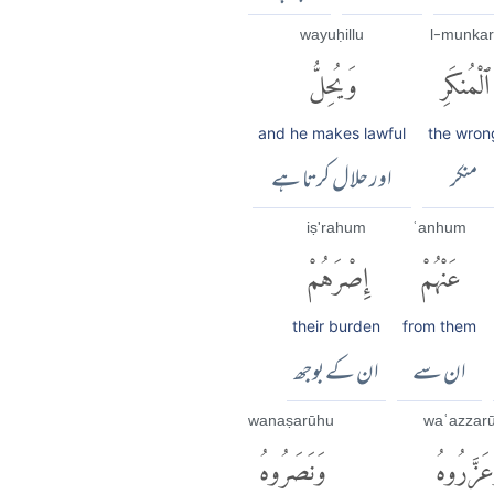
wayuḥillu
l-munkar
ٱلْمُنكَرِ
وَيُحِلُّ
and he makes lawful
the wron
منکر
اور حلال کرتا ہے
iṣ'rahum
ʿanhum
عَنْهُمْ
إِصْرَهُمْ
their burden
from them
ان سے
ان کے بوجھ
wanaṣarūhu
waʿazzar
عَزَّرُوهُ
وَنَصَرُوهُ