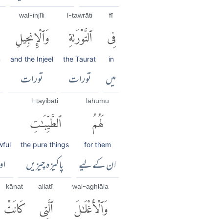
wal-injīli
l-tawrāti
fī
فِى
ٱلتَّوْرَىٰةِ
وَٱلْإِنجِيلِ
m
and the Injeel
the Taurat
in
میں
تورات
تورات
l-ṭayibāti
lahumu
لَهُمُ
ٱلطَّيِّبَٰتِ
wful
the pure things
for them
ان کے لیے
پاکیزہ چیزیں
او
kānat
allatī
wal-aghlāla
وَٱلْأَغْلَٰلَ
ٱلَّتِى
كَانَتْ