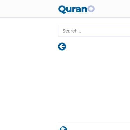
Quran
O