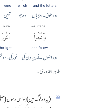
were
which
and the fetters
اور طوق۔ بیڑیاں
وہ جو
تھیں
l-nūra
wa-ittabaʿū
وَٱتَّبَعُوا۟
ٱلنُّورَ
the light
and follow
اور انہوں نے پیروی کی
نور کی۔ روشن
طاہر القادری:
(یہ وہ لوگ ہیں) جو اس رسول (صلی 