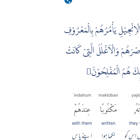
َالْاِنْجِيْلِ يَأْمُرُهُمْ بِالْمَعْرُوْفِ
صْرَهُمْ وَالْاَغْلٰلَ الَّتِىْ كَانَتْ
ۤٮِٕكَ هُمُ الْمُفْلِحُوْنَ
ʿindahum
maktūban
yaj
َهُۥ
مَكْتُوبًا
عِندَهُمْ
with them
written
they 
ں اس کو
لکھا ہوا
اپنے پاس