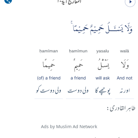
المعارج آية ۱۰
وَلَا يَسْـَٔـلُ حَمِيْمٌ حَمِيْمًا ۚ
ḥamīman
ḥamīmun
yasalu
walā
وَلَا
يَسْـَٔلُ
حَمِيمٌ
حَمِيمًا
(of) a friend
a friend
will ask
And not
اور نہ
پوچھے گا
ولی دوست
ولی دوست کو
طاہر القادری:
Ads by Muslim Ad Network