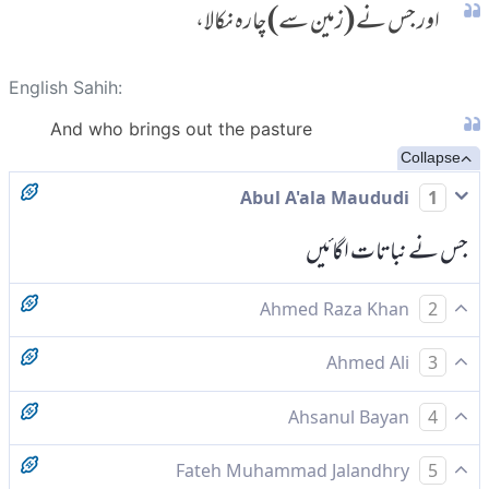
اور جس نے (زمین سے) چارہ نکالا،
English Sahih:
And who brings out the pasture
Collapse
Abul A'ala Maududi
1
جس نے نباتات اگائیں
Ahmed Raza Khan
2
اور جس نے چارہ نکالا،
Ahmed Ali
3
اور وہ جس نے چارہ نکالا
Ahsanul Bayan
4
اور جس نے تازہ گھاس پیدا کیا۔ (۱)
Fateh Muhammad Jalandhry
5