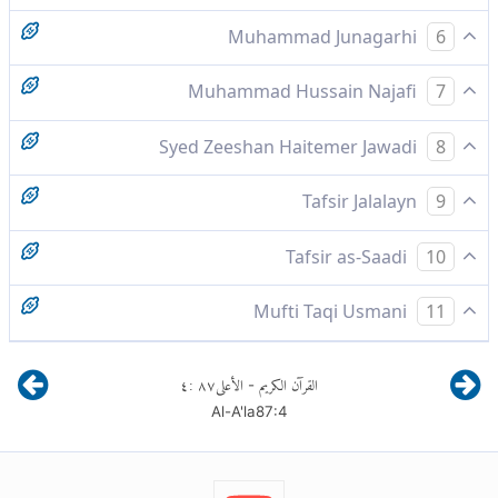
اور جس نے چارہ اگایا
Muhammad Junagarhi
6
٤۔۱جسے جانور چرتے ہیں۔
اور جس نے تازه گھاس پیدا کی
Muhammad Hussain Najafi
7
اس نے (جانوروں کیلئے) زمین سے چارہ نکالا۔
Syed Zeeshan Haitemer Jawadi
8
جس نے چارہ بنایا ہے
Tafsir Jalalayn
9
اور جس نے چارہ اگایا
Tafsir as-Saadi
10
...
Mufti Taqi Usmani
11
aur jiss ney sabz chara ( zameen say ) nikala ,
القرآن الكريم
الأعلى
٨٧
:
٤
-
Al-A'la
87
:
4