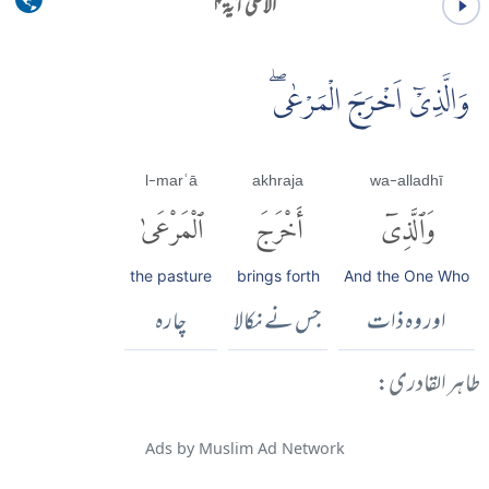
الاعلیٰ آية ۴
وَالَّذِىْۤ اَخْرَجَ الْمَرْعٰى ۖ
l-marʿā
akhraja
wa-alladhī
وَٱلَّذِىٓ
أَخْرَجَ
ٱلْمَرْعَىٰ
the pasture
brings forth
And the One Who
اور وہ ذات
جس نے نکالا
چارہ
طاہر القادری:
Ads by Muslim Ad Network