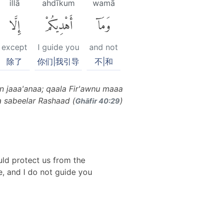
illā
ahdīkum
wamā
وَمَآ
أَهْدِيكُمْ
إِلَّا
except
I guide you
and not
除了
你们|我引导
不|和
n jaaa'anaa; qaala Fir'awnu maaa
 sabeelar Rashaad (
)
Ghāfir 40:29
uld protect us from the
e, and I do not guide you