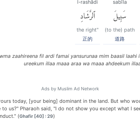
l-rashādi
sabīla
سَبِيلَ
ٱلرَّشَادِ
the right"
(to the) path
正的
道路
ma zaahireena fil ardi famai yansurunaa mim baasil laahi i
ureekum illaa maaa araa wa maaa ahdeekum illaa
Ads by Muslim Ad Network
yours today, [your being] dominant in the land. But who wo
e to us?" Pharaoh said, "I do not show you except what I se
nduct." (
)
Ghafir [40] : 29