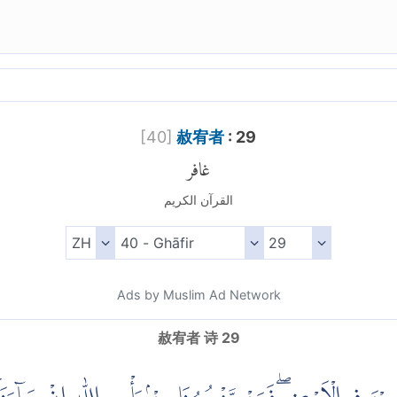
[
40
]
赦宥者
: 29
غافر
القرآن الكريم
Ads by Muslim Ad Network
赦宥者 诗 29