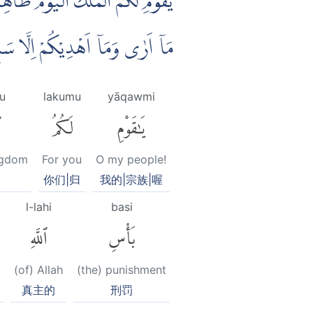
يٰقَوْمِ لَكُمُ الْمُلْكُ الْيَوْمَ ظَاهِرِ
مَآ اَرٰى وَمَآ اَهْدِيْكُمْ اِلَّا س
ku
lakumu
yāqawmi
يَٰقَوْمِ
لَكُمُ
ٱ
ingdom
For you
O my people!
你们|归
我的|宗族|喔
l-lahi
basi
بَأْسِ
ٱللَّهِ
(of) Allah
(the) punishment
真主的
刑罚