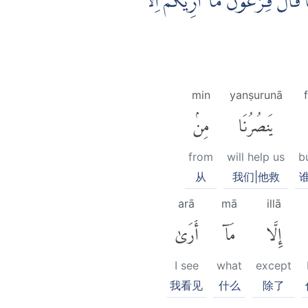
ۗقَالَ فِرْعَوْنُ مَآ اُرِيْكُمْ اِلَّا
min
yanṣurunā
يَنصُرُنَا
مِنۢ
from
will help us
b
从
我们|他救
谁
arā
mā
illā
إِلَّا
مَآ
أَرَىٰ
I see
what
except
我看见
什么
除了