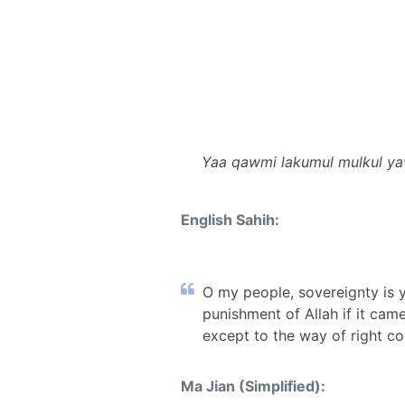
Yaa qawmi lakumul mulkul yaw
English Sahih:
O my people, sovereignty is 
punishment of Allah if it cam
except to the way of right co
Ma Jian (Simplified):