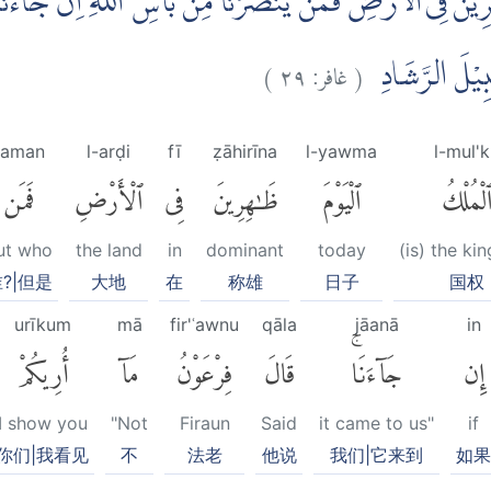
يْنَ فِى الْاَرْضِۖ فَمَنْ يَّنْصُرُنَا مِنْۢ بَأْسِ اللّٰهِ اِنْ جَاۤءَنَا 
)
٢٩
غافر:
(
َبِيْلَ الرَّشَادِ
faman
l-arḍi
fī
ẓāhirīna
l-yawma
l-mul'
لْمُلْكُ
ٱلْيَوْمَ
ظَٰهِرِينَ
فِى
ٱلْأَرْضِ
فَمَن
ut who
the land
in
dominant
today
(is) the k
?|但是
大地
在
称雄
日子
国权
urīkum
mā
fir'ʿawnu
qāla
jāanā
in
إِن
جَآءَنَاۚ
قَالَ
فِرْعَوْنُ
مَآ
أُرِيكُمْ
I show you
"Not
Firaun
Said
it came to us"
if
你们|我看见
不
法老
他说
我们|它来到
如果