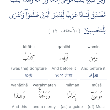
وَمِنْ قَبْلِهٖ كِتٰبُ مُوْسٰٓى اِمَامًا وَّرَحْمَةً ۗوَهٰذَا كِتٰبٌ
مُّصَدِّقٌ لِّسَانًا عَرَبِيًّا لِّيُنْذِرَ الَّذِيْنَ ظَلَمُوْا ۖوَبُشْرٰى
)
١٢
الأحقاف:
(
لِلْمُحْسِنِيْنَ
kitābu
qablihi
wamin
وَمِن
قَبْلِهِۦ
كِتَٰبُ
(was the) Scripture
And before it
And before it
经典
它的|之前
从|和
wahādhā
waraḥmatan
imāman
mūsā
مُوسَىٰٓ
إِمَامًا
وَرَحْمَةًۚ
وَهَٰذَا
And this
and a mercy
(as) a guide
(of) Musa