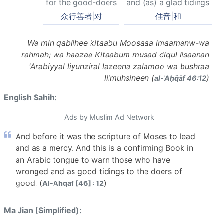
for the good-doers
and (as) a glad tidings
众行善者|对
佳音|和
Wa min qablihee kitaabu Moosaaa imaamanw-wa
rahmah; wa haazaa Kitaabum musad diqul lisaanan
'Arabiyyal liyunziral lazeena zalamoo wa bushraa
lilmuhsineen (
)
al-ʾAḥq̈āf 46:12
English Sahih:
Ads by Muslim Ad Network
And before it was the scripture of Moses to lead
and as a mercy. And this is a confirming Book in
an Arabic tongue to warn those who have
wronged and as good tidings to the doers of
good. (
)
Al-Ahqaf [46] : 12
Ma Jian (Simplified):