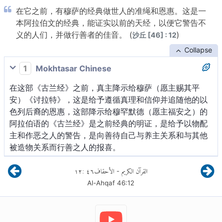
在它之前，有穆萨的经典做世人的准绳和恩惠。这是一
本阿拉伯文的经典，能证实以前的天经，以便它警告不
义的人们，并做行善者的佳音。 (
)
沙丘 [46] : 12
Collapse
1
Mokhtasar Chinese
在这部《古兰经》之前，真主降示给穆萨（愿主赐其平
安）《讨拉特》，这是给予遵循真理和信仰并追随他的以
色列后裔的恩惠，这部降示给穆罕默德（愿主福安之）的
阿拉伯语的《古兰经》是之前经典的明证，是给予以物配
主和作恶之人的警告，是向善待自己与养主关系和与其他
被造物关系而行善之人的报喜。
١٢
:
٤٦
الأحقاف
القرآن الكريم
-
Al-Ahqaf
46
:
12