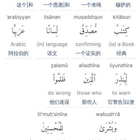
这个|和
一个恩惠|和
一个准绳
穆萨的
ʿarabiyyan
lisānan
muṣaddiqun
kitābun
كِتَٰبٌ
مُّصَدِّقٌ
لِّسَانًا
عَرَبِيًّا
Arabic
(in) language
confirming
(is) a Book
阿拉伯的
语文
一个证实的
经典
ẓalamū
alladhīna
liyundhira
لِّيُنذِرَ
ٱلَّذِينَ
ظَلَمُوا۟
do wrong
those who
to warn
他们迷误
那些人
它警告|以便
lil'muḥ'sinīna
wabush'rā
وَبُشْرَىٰ
لِلْمُحْسِنِينَ