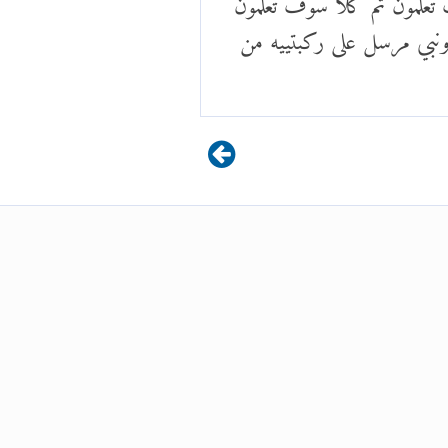
ونبي مرسل على ركبتييه من