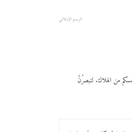
الـرسـم الإمـلائـي
فسكم من الهلاك. لتبصرُنَّ
وف تعلمون ثم كلا سوف تعلمون