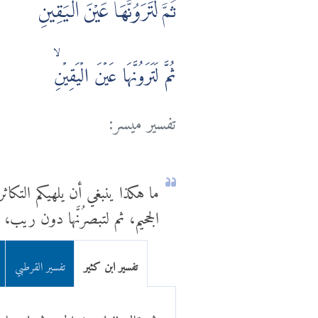
ثُمَّ لَتَرَوُنَّهَا عَيْنَ الْيَقِينِ
ثُمَّ لَتَرَوُنَّهَا عَيۡنَ الۡيَقِيۡنِۙ
تفسير ميسر:
ما هكذا ينبغي أن يلهيكم التكاثر
الجحيم، ثم لتبصرُنَّها دون ريب، 
تفسير ابن كثير
تفسير القرطبي
ثم قال " لترون الجحيم ثم لترو