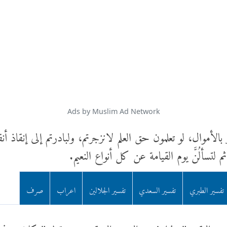
Ads by Muslim Ad Network
 بالأموال، لو تعلمون حق العلم لانزجرتم، ولبادرتم إلى إنقاذ أن
ثم لتسألُنَّ يوم القيامة عن كل أنواع النعيم.
تفسير الطبري
تفسير السعدي
تفسير الجلالين
اعراب
صرف
نا عين اليقين " هذا تفسير الوعيد المتقدم وهو قوله " كلا س