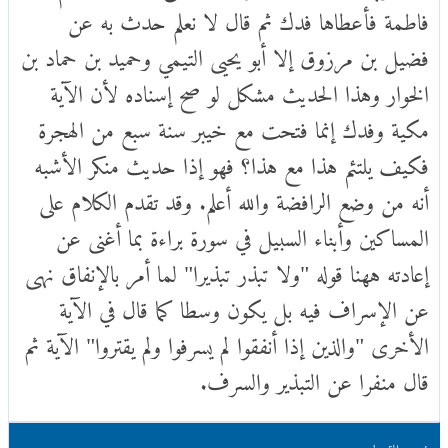
فاطمة فأعطاها فدك ثم قال لا نعلم حدث به عن
فضيل بن مرزوق إلا أبو يحيى التيمي وحميد بن حماد بن
الخوار وهذا الحديث مشكل لو صح إسناده لأن الآية
مكية وفدك إنما فتحت مع خيبر سنة سبع من الهجرة
فكيف يلتئم هذا مع هذا؟ فهو إذا حديث منكر الأشبه
أنه من وضع الرافضة والله أعلم. وقد تقدم الكلام على
المساكين وأبناء السبيل في سورة براءة بما أغنى عن
إعادته ههنا قوله "ولا تبذر تبذيرا" لما أمر بالإنفاق نهى
عن الإسراف فيه بل يكون وسطا كما قال في الآية
الأخرى "والذين إذا أنفقوا لم يسرفوا ولم يقتروا" الآية ثم
قال منفرا عن التبذير والسرف.
تفسير القرطبي