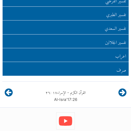
تفسير الطبري
تفسير السعدي
تفسير الجلالين
اعراب
صرف
القرآن الكريم
الإسراء
١٧
:
٢٦
-
Al-Isra'
17
:
26