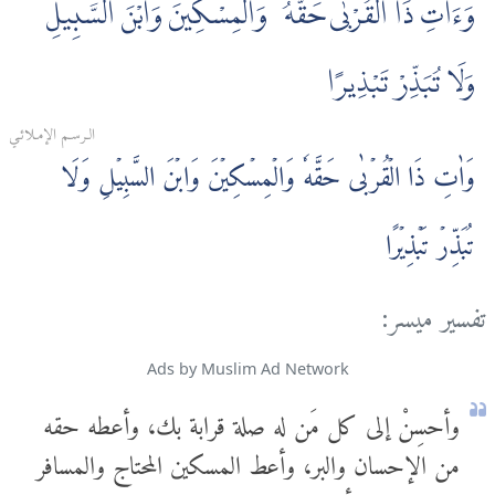
وَءَاتِ ذَا الْقُرْبٰى حَقَّهُۥ وَالْمِسْكِينَ وَابْنَ السَّبِيلِ
وَلَا تُبَذِّرْ تَبْذِيرًا
الـرسـم الإمـلائـي
وَاٰتِ ذَا الۡقُرۡبٰى حَقَّهٗ وَالۡمِسۡكِيۡنَ وَابۡنَ السَّبِيۡلِ وَلَا
تُبَذِّرۡ تَبۡذِيۡرًا
تفسير ميسر:
Ads by Muslim Ad Network
وأحسِنْ إلى كل مَن له صلة قرابة بك، وأعطه حقه
من الإحسان والبر، وأعط المسكين المحتاج والمسافر