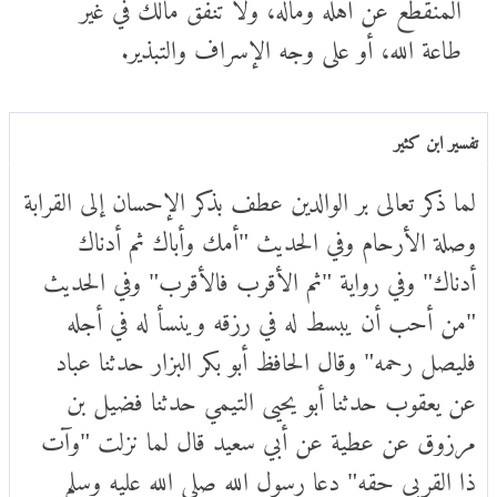
المنقطع عن أهله وماله، ولا تنفق مالك في غير
طاعة الله، أو على وجه الإسراف والتبذير.
تفسير ابن كثير
لما ذكر تعالى بر الوالدين عطف بذكر الإحسان إلى القرابة
وصلة الأرحام وفي الحديث "أمك وأباك ثم أدناك
أدناك" وفي رواية "ثم الأقرب فالأقرب" وفي الحديث
"من أحب أن يبسط له في رزقه وينسأ له في أجله
فليصل رحمه" وقال الحافظ أبو بكر البزار حدثنا عباد
عن يعقوب حدثنا أبو يحيى التيمي حدثنا فضيل بن
مرزوق عن عطية عن أبي سعيد قال لما نزلت "وآت
ذا القربى حقه" دعا رسول الله صلى الله عليه وسلم