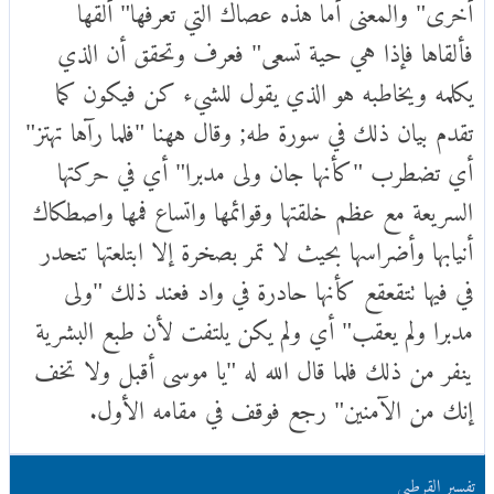
أخرى" والمعنى أما هذه عصاك التي تعرفها" ألقها
فألقاها فإذا هي حية تسعى" فعرف وتحقق أن الذي
يكلمه ويخاطبه هو الذي يقول للشيء كن فيكون كما
تقدم بيان ذلك في سورة طه; وقال ههنا "فلما رآها تهتز"
أي تضطرب "كأنها جان ولى مدبرا" أي في حركتها
السريعة مع عظم خلقتها وقوائمها واتساع فمها واصطكاك
أنيابها وأضراسها بحيث لا تمر بصخرة إلا ابتلعتها تنحدر
في فيها تتقعقع كأنها حادرة في واد فعند ذلك "ولى
مدبرا ولم يعقب" أي ولم يكن يلتفت لأن طبع البشرية
ينفر من ذلك فلما قال الله له "يا موسى أقبل ولا تخف
إنك من الآمنين" رجع فوقف في مقامه الأول.
تفسير القرطبي