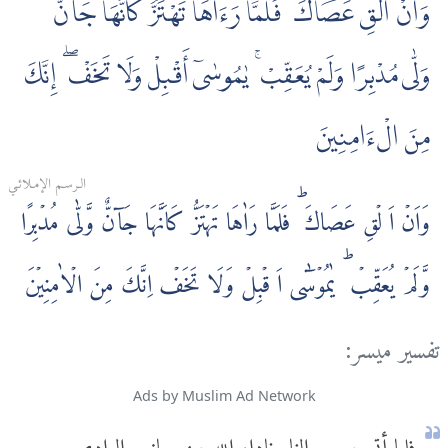
وَأَنْ أَلْقِ عَصَاكَ ۖ فَلَمَّا رَءَاهَا تَهْتَزُّ كَأَنَّهَا جَآنٌّ
وَلّٰى مُدْبِرًا وَلَمْ يُعَقِّبْ ۚ يٰمُوسٰىٓ أَقْبِلْ وَلَا تَخَفْ ۖ إِنَّكَ
مِنَ الْءَامِنِينَ
الـرسـم الإمـلائـي
وَاَنۡ اَ لۡقِ عَصَاكَ‌ ؕ فَلَمَّا رَاٰهَا تَهۡتَزُّ كَاَنَّهَا جَآنٌّ وَّلّٰى مُدۡبِرًا
وَّلَمۡ يُعَقِّبۡ‌ ؕ يٰمُوۡسٰٓى اَ قۡبِلۡ وَلَا تَخَفۡ‌ اِنَّكَ مِنَ الۡاٰمِنِيۡنَ
تفسير ميسر:
Ads by Muslim Ad Network
فلما أتى موسى النار ناداه الله من جانب الوادي