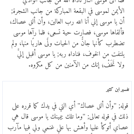
الأيمن لموسى في البقعة المباركة من جانب الشجرة;
أن يا موسى إني أنا الله رب العالين، وأن ألق عصاك،
فألقاها موسى، فصارت حية تسعى، فلما رآها موسى
تضطرب كأنها جانٌّ من الحيات ولَّى هاربًا منها، ولم
يلتفت من الخوف، فناداه ربه; يا موسى أقبل إليَّ
ولا تَخَفْ؛ إنك من الآمنين من كل مكروه.
تفسير ابن كثير
قوله; "وأن ألق عصاك" أي التي في يدك كما قرره على
ذلك في قوله تعالى; "وما تلك بيمينك يا موسى قال هي
عصاي أتوكأ عليها وأهش بها علي غنمي ولي فيها مآرب