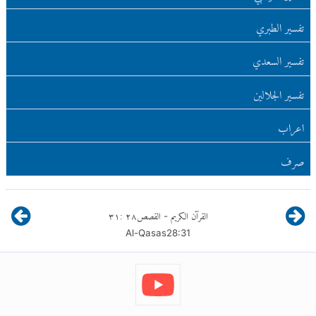
تفسير الطبري
تفسير السعدي
تفسير الجلالين
اعراب
صرف
القرآن الكريم
القصص
٢٨
:
٣١
-
Al-Qasas
28
:
31