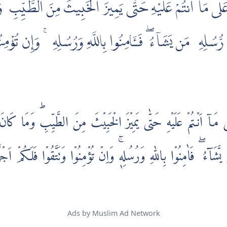
َ عَلٰى مَآ أَنتُمْ عَلَيْهِ حَتّٰى يَمِيزَ الْخَبِيثَ مِنَ الطَّيِّبِ ۗ 
رُّسُلِهِۦ مَن يَشَآءُ ۖ فَـَٔامِنُوا بِاللَّهِ وَرُسُلِهِۦ ۚ وَإِن تُؤْمِن
ى مَاۤ اَنۡـتُمۡ عَلَيۡهِ حَتّٰى يَمِيۡزَ الۡخَبِيۡثَ مِنَ الطَّيِّبِ‌ؕ وَمَا كَانَ
شَآءُ‌ ۖ فَاٰمِنُوۡا بِاللّٰهِ وَرُسُلِهٖ‌ۚ وَاِنۡ تُؤۡمِنُوۡا وَتَتَّقُوۡا فَلَـكُمۡ اَجۡ
Ads by Muslim Ad Network