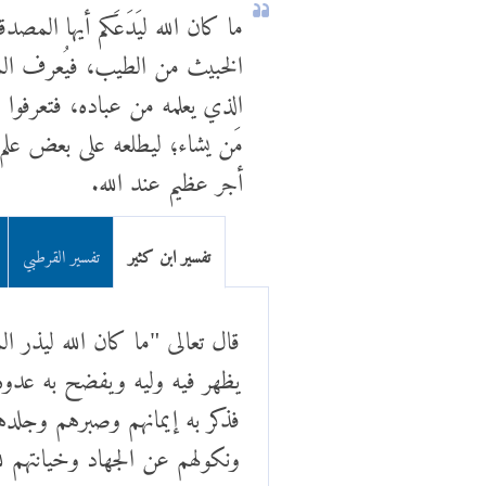
ما كان الله ليَدَعَكم أيها المصد
الخبيث من الطيب، فيُعرف المن
الذي يعلمه من عباده، فتعرفوا 
مَن يشاء؛ ليطلعه على بعض علم ا
أجر عظيم عند الله.
تفسير ابن كثير
تفسير القرطبي
قال تعالى "ما كان الله ليذر ا
يظهر فيه وليه ويفضح به عدوه 
فذكر به إيمانهم وصبرهم وجلدهم
ونكولهم عن الجهاد وخيانتهم لله