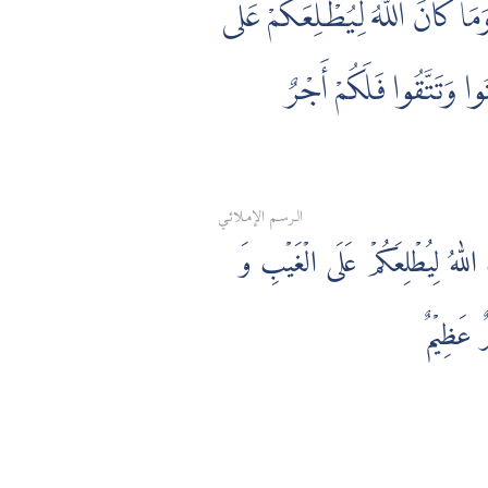
وَمَا كَانَ اللَّهُ لِيُطْلِعَكُمْ عَلَى
ُوا وَتَتَّقُوا فَلَكُمْ أَجْرٌ
الـرسـم الإمـلائـي
 اللّٰهُ لِيُطۡلِعَكُمۡ عَلَى الۡغَيۡبِ وَ
رٌ عَظِيۡمٌ