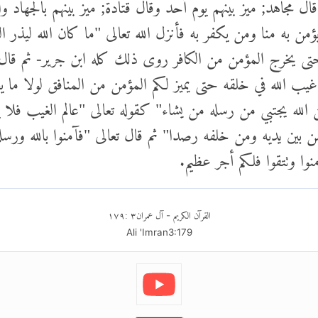
 مجاهد; ميز بينهم يوم أحد وقال قتادة; ميز بينهم بالجهاد و
من به منا ومن يكفر به فأنزل الله تعالى "ما كان الله ليذر ال
ى يخرج المؤمن من الكافر روى ذلك كله ابن جرير- ثم قال تع
 غيب الله في خلقه حتى يميز لكم المؤمن من المنافق لولا ما
لله يجتبي من رسله من يشاء" كقوله تعالى "عالم الغيب فلا 
ين يديه ومن خلفه رصدا" ثم قال تعالى "فآمنوا بالله ورسله
نوا وتتقوا فلكم أجر عظيم.
القرآن الكريم
آل عمران
٣
:
١٧٩
-
Ali 'Imran
3
:
179