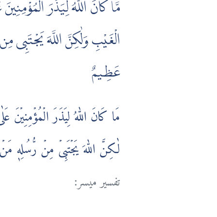
مَّا كَانَ اللَّهُ لِيَذَرَ الْمُؤْمِنِين
الْغَيْبِ وَلٰكِنَّ اللَّهَ يَجْتَبِى مِن 
عَظِيمٌ
مَا كَانَ اللّٰهُ لِيَذَرَ الۡمُؤۡمِنِيۡنَ عَلٰ
لٰكِنَّ اللّٰهَ يَجۡتَبِىۡ مِنۡ رُّسُلِهٖ مَنۡ يَّ
تفسير ميسر: