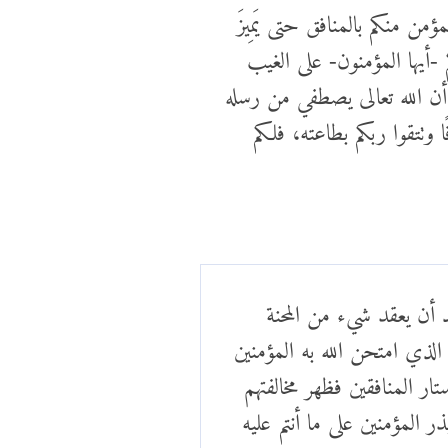
ؤمن منكم بالمنافق حتى يَمِيزَ
أيها المؤمنون- على الغيب
 أن الله تعالى يصطفي من رسله
ا وتتقوا ربكم بطاعته، فلكم
د أن يعقد شيء من المحنة
لذي امتحن الله به المؤمنين
ار المنافقين فظهر مخالفتهم
ر المؤمنين على ما أنتم عليه