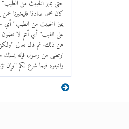
حتى يميز الخبيث من الطيب" قال
كان محمد صادقا فليخبرنا عمن يؤ
يميز الخبيث من الطيب" أي حت
على الغيب" أي أنتم لا تعلمون
عن ذلك. ثم قال تعالى "ولكن ا
ارتضى من رسول فإنه يسلك من ب
واتبعوه فيما شرع لكم "وإن تؤم