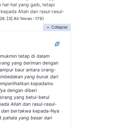
al-hal yang gaib, tetapi
 kepada Allah dan rasul-rasul-
)
QS. [3] Ali 'Imran : 179
Collapse
 mukmin tetap di dalam
orang yang beriman
dengan
campur baur antara orang-
embedakan yang buruk dari
memperlihatkan kepadamu
Nya
dengan diberi
orang yang betul-betul
ada Allah dan rasul-rasul-
 dan bertakwa
kepada-Nya
 pahala yang besar
dari