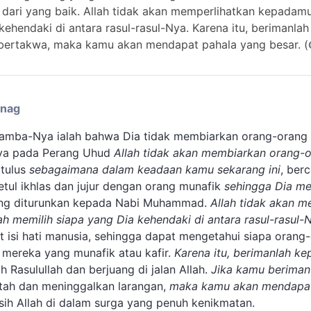
ri yang baik. Allah tidak akan memperlihatkan kepadamu h
kehendaki di antara rasul-rasul-Nya. Karena itu, berimanlah
bertakwa, maka kamu akan mendapat pahala yang besar. (
enag
 hamba-Nya ialah bahwa Dia tidak membiarkan orang-orang
nya pada Perang Uhud
Allah tidak akan membiarkan orang-
tulus
sebagaimana dalam keadaan kamu sekarang ini
, ber
tul ikhlas dan jujur dengan orang munafik
sehingga Dia m
ng diturunkan kepada Nabi Muhammad.
Allah tidak akan 
lah memilih siapa yang Dia kehendaki di antara rasul-rasul-
isi hati manusia, sehingga dapat mengetahui siapa orang-
 mereka yang munafik atau kafir.
Karena itu, berimanlah kep
 Rasulullah dan berjuang di jalan Allah.
Jika kamu beriman
tah dan meninggalkan larangan,
maka kamu akan mendapat
sih Allah di dalam surga yang penuh kenikmatan.