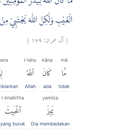
مَا كَانَ اللّٰهُ لِيَذَرَ الْمُؤْمِنِيْنَ
الْغَيْبِ وَلٰكِنَّ اللّٰهَ يَجْتَبِيْ مِنْ 
)
١٧٩
آل عمران:
(
hara
l-lahu
kāna
mā
مَّا
كَانَ
ٱللَّهُ
لِ
mbiarkan
Allah
ada
tidak
l-khabītha
yamīza
يَمِيزَ
ٱلْخَبِيثَ
yang buruk
Dia membedakan