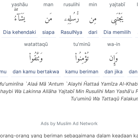
yashāu
man
rusulihi
min
yajtabī
يَجْتَبِى
مِن
رُّسُلِهِۦ
مَن
يَشَآءُۖ
Dia kehendaki
siapa
RasulNya
dari
Dia memilih
watattaqū
tu'minū
wa-in
وَإِن
تُؤْمِنُوا۟
وَتَتَّقُوا۟
imu
dan kamu bertakwa
kamu beriman
dan jika
dan
Mu'uminīna `Alaá Mā 'Antum `Alayhi Ĥattaá Yamīza Al-Khab
haybi Wa Lakinna Allāha Yajtabī Min Rusulihi Man Yashā'u Fa
Tu'uminū Wa Tattaqū Falakum
Ads by Muslim Ad Network
 orang-orang yang beriman sebagaimana dalam keadaan ka