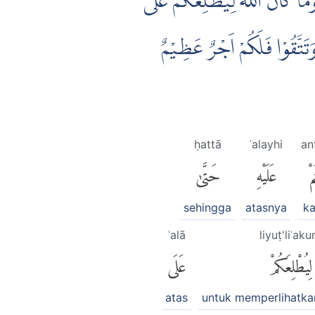
وَمَا كَانَ اللّٰهُ لِيُطْلِعَكُمْ عَلَى
 وَتَتَّقُوْا فَلَكُمْ اَجْرٌ عَظِيْمٌ
ḥattā
ʿalayhi
an
مْ
عَلَيْهِ
حَتَّىٰ
sehingga
atasnya
k
ʿalā
liyuṭ'liʿak
لِيُطْلِعَكُمْ
عَلَى
atas
untuk memperlihatk