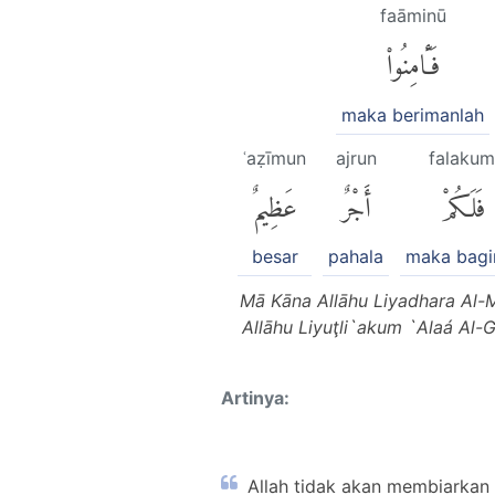
faāminū
فَـَٔامِنُوا۟
maka berimanlah
ʿaẓīmun
ajrun
falakum
فَلَكُمْ
أَجْرٌ
عَظِيمٌ
besar
pahala
maka bag
Mā Kāna Allāhu Liyadhara Al-
Allāhu Liyuţli`akum `Alaá Al-G
Artinya:
Allah tidak akan membiarkan