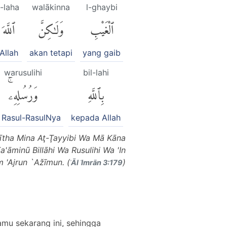
l-laha
walākinna
l-ghaybi
ٱلْغَيْبِ
وَلَٰكِنَّ
ٱللَّهَ
Allah
akan tetapi
yang gaib
warusulihi
bil-lahi
بِٱللَّهِ
وَرُسُلِهِۦۚ
 Rasul-RasulNya
kepada Allah
ītha Mina Aţ-Ţayyibi Wa Mā Kāna
'āminū Billāhi Wa Rusulihi Wa 'In
 'Ajrun `Ažīmun. (
)
ʾĀl ʿImrān 3:179
mu sekarang ini, sehingga