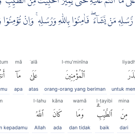
 عَلٰى مَآ اَنْتُمْ عَلَيْهِ حَتّٰى يَمِيْزَ الْخَبِيْثَ مِنَ الطَّيِّبِ ۗ 
رُّسُلِهٖ مَنْ يَّشَاۤءُ ۖ فَاٰمِنُوْا بِاللّٰهِ وَرُسُلِهٖ ۚ وَاِنْ تُؤْمِنُوْا
tum
mā
ʿalā
l-mu'minīna
liyad
يَذَرَ
ٱلْمُؤْمِنِينَ
عَلَىٰ
مَآ
أَنتُ
amu
apa
atas
orang-orang yang beriman
untuk me
um
l-lahu
kāna
wamā
l-ṭayibi
mina
مِنَ
ٱلطَّيِّبِۗ
وَمَا
كَانَ
ٱللَّهُ
an kepadamu
Allah
ada
dan tidak
baik
dari