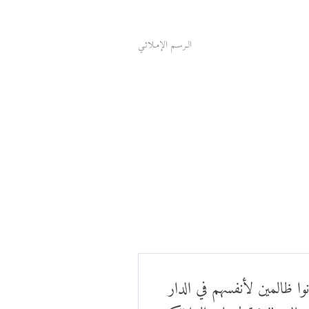
الـرسـم الإمـلائـي
وا ظالمين لأنفسهم في الدار
م الدين" فتقول لهم الملائكة