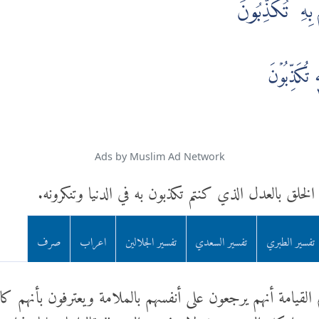
ِهِۦ تُكَذِّبُونَ
تُكَذِّبُوۡنَ
Ads by Muslim Ad Network
الخلق بالعدل الذي كنتم تكذبون به في الدنيا وتنكرونه.
تفسير الطبري
تفسير السعدي
تفسير الجلالين
اعراب
صرف
القيامة أنهم يرجعون على أنفسهم بالملامة ويعترفون بأنهم كان
مة ندموا كل الندم حيث لا ينفعهم الندم "وقالوا يا ويلنا هذا يو