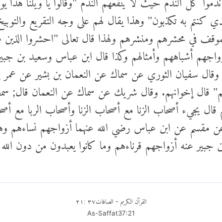
 كنتم به تكذبون" وهذا يقال لهم على وجه التقريع والتوبيخ و
لموقف في محشرهم ومنشرهم ولهذا قال تعالى "احشروا الذين ظ
زواجهم أشباههم وأمثالهم وكذا قال ابن عباس وسعيد بن جبي
لم وقال سفيان الثوري عن سماك عن النعمان بن بشير عن عمر
م" قال إخوانهم. وقال شريك عن سماك عن النعمان قال; سم
قال يجيء أصحاب الزنا مع أصحاب الزنا وأصحاب الربا مع أص
مقسم عن ابن عباس رضي الله عنهما أزواجهم نساءهم و
ن جبير عنه أزواجهم قرناءهم وما كانوا يعبدون من دون الله
القرآن الكريم
الصافات
٣٧
:
٢١
-
As-Saffat
37
:
21