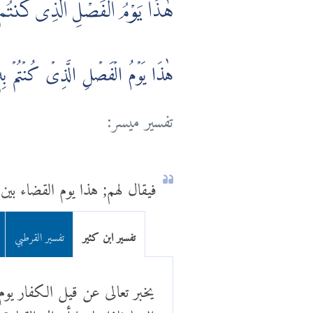
هٰذَا يَوْمُ الْفَصْلِ الَّذِى كُنتُم ب
هٰذَا يَوۡمُ الۡفَصۡلِ الَّذِىۡ كُنۡتُمۡ بِهٖ 
تفسير ميسر:
فيقال لهم; هذا يوم القضاء بين 
تفسير ابن كثير
تفسير القرطبي
يخبر تعالى عن قيل الكفار يوم 
الدنيا فإذا عاينوا أهوال القيا