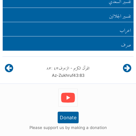
تفسير السعدي
تفسير الجلالين
اعراب
صرف
القرآن الكريم
الزخرف
٤٣
:
٨٣
-
Az-Zukhruf
43
:
83
Donate
Please support us by making a donation