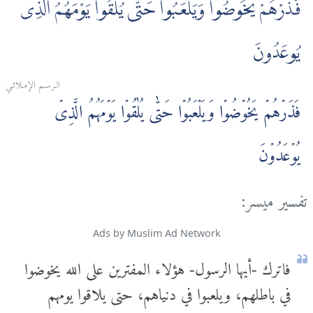
فَذَرْهُمْ يَخُوضُوا وَيَلْعَبُوا حَتّٰى يُلٰقُوا يَوْمَهُمُ الَّذِى
يُوعَدُونَ
الـرسـم الإمـلائـي
فَذَرۡهُمۡ يَخُوۡضُوۡا وَيَلۡعَبُوۡا حَتّٰى يُلٰقُوۡا يَوۡمَهُمُ الَّذِىۡ
يُوۡعَدُوۡنَ
تفسير ميسر:
Ads by Muslim Ad Network
فاترك -أيها الرسول- هؤلاء المفترين على الله يخوضوا
في باطلهم، ويلعبوا في دنياهم، حتى يلاقوا يومهم