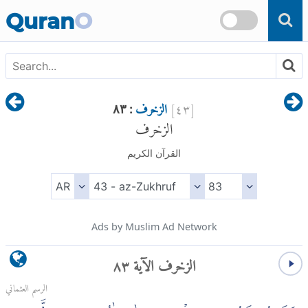
Skip to main content
Quran
O
[
٤٣
]
الزخرف
: ٨٣
الزخرف
القرآن الكريم
Ads by Muslim Ad Network
الزخرف الآية ٨٣
الرسم العثماني