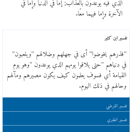
الذي فيه يوعدون بالعذاب; إما في الدنيا وإما في
الآخرة وإما فيهما معًا.
تفسير ابن كثير
"فذرهم يخوضوا" أى في جهلهم وضلالهم "ويلعبون"
في دنياهم "حتى يلاقوا يومهم الذي يوعدون "وهو يوم
القيامة أي فسوف يعلمون كيف يكون مصيرهم ومآلهم
وحالهم في ذلك اليوم.
تفسير القرطبي
تفسير الطبري