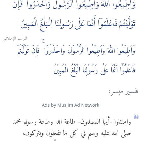
وَأَطِيعُوا اللَّهَ وَأَطِيعُوا الرَّسُولَ وَاحْذَرُوا ۚ فَإِن
تَوَلَّيْتُمْ فَاعْلَمُوٓا أَنَّمَا عَلٰى رَسُولِنَا الْبَلٰغُ الْمُبِينُ
الـرسـم الإمـلائـي
وَاَطِيۡعُوا اللّٰهَ وَاَطِيۡعُوا الرَّسُوۡلَ وَاحۡذَرُوۡا‌ ۚ فَاِنۡ تَوَلَّيۡتُمۡ
فَاعۡلَمُوۡۤا اَنَّمَا عَلٰى رَسُوۡلِنَا الۡبَلٰغُ الۡمُبِيۡنُ
تفسير ميسر:
Ads by Muslim Ad Network
وامتثلوا -أيها المسلمون- طاعة الله وطاعة رسوله محمد
صلى الله عليه وسلم في كل ما تفعلون وتتركون،