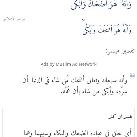
وَأَنَّهُۥ هُوَ أَضْحَكَ وَأَبْكٰى
الـرسـم الإمـلائـي
وَاَنَّهٗ هُوَ اَضۡحَكَ وَاَبۡكٰىۙ
تفسير ميسر:
Ads by Muslim Ad Network
وأنه سبحانه وتعالى أضحك مَن شاء في الدنيا بأن
سرَّه، وأبكى من شاء بأن غَمَّه.
تفسير ابن كثير
أي خلق في عباده الضحك والبكاء وسببهما وهما