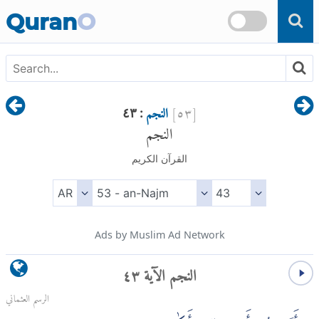
Skip to main content
Quran
O
[
٥٣
]
النجم
: ٤٣
النجم
القرآن الكريم
Ads by Muslim Ad Network
النجم الآية ٤٣
الرسم العثماني