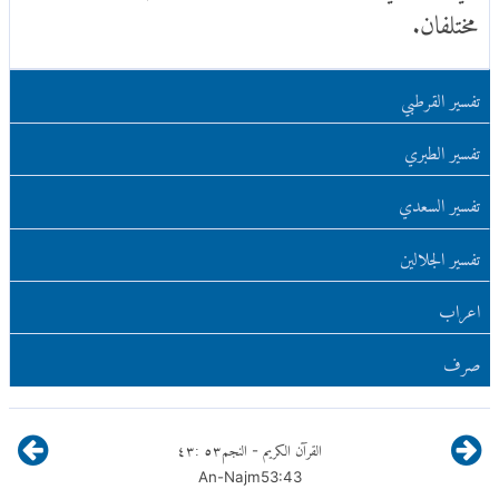
مختلفان.
تفسير القرطبي
تفسير الطبري
تفسير السعدي
تفسير الجلالين
اعراب
صرف
القرآن الكريم
النجم
٥٣
:
٤٣
-
An-Najm
53
:
43