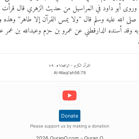
 وروى أبو داود في المراسيل من حديث الزهري قال قرأت في 
 صلى الله عليه وسلم قال "ولا يمس القرآن إلا طاهر" وهذه 
به وقد أسنده الدارقطني عن عمرو بن حزم وعبدالله بن عمر ع
القرآن الكريم
الواقعة
٥٦
:
٧٩
-
Al-Waqi'ah
56
:
79
Donate
Please support us by making a donation
2026
QuranO.com
- Quran O