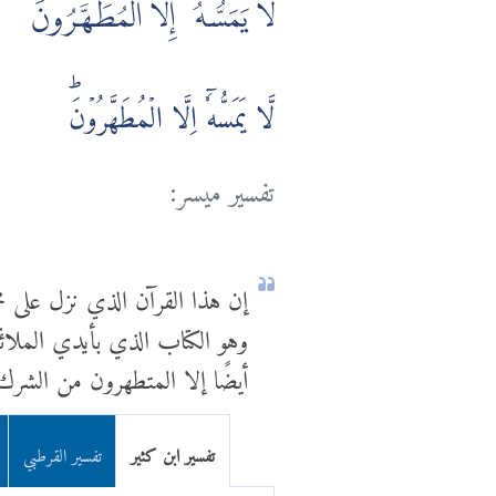
لَّا يَمَسُّهُۥٓ إِلَّا الْمُطَهَّرُونَ
لَّا يَمَسُّهٗۤ اِلَّا الۡمُطَهَّرُوۡنَؕ‏
تفسير ميسر:
إن هذا القرآن الذي نزل على مح
وهو الكتاب الذي بأيدي الملائكة.
أيضًا إلا المتطهرون من الشرك
تفسير ابن كثير
تفسير القرطبي