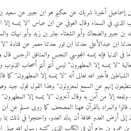
ن إسماعيل أخبرنا شريك عن حكيم هو ابن جبير عن سعيد ب
ب الذي في السماء وقال العوفي عن ابن عباس "لا يمسه إلا ال
 بن جبير والضحاك وأبو الشعثاء جابر بن زيد وأبو نهيك وال
دثنا ابن عبدالأعلى حدثنا ابن ثور حدثنا معمر عن قتادة "لا 
أما في الدنيا فإنه يمسه المجوسي النجس والمنافق الرجس قال 
لعالية "لا يمسه إلا المطهرون" ليس أنتم أنتم أصحاب الذنوب
لشياطين فأخبر الله تعالى أنه "لا يمسه إلا المطهرون" كما قال
ستطيعون إنهم عن السمع لمعزولون" وهذا القول قول جيد وهو
ه ونفعه إلا من آمن به وقال آخرون "لا يمسه إلا المطهرون" 
 قالوا والمراد بالقرآن ههنا المصحف كما روى مسلم عن ابن ع
ن إلى أرض العدو مخافة أن يناله العدو. واحتجوا في ذلك بما 
د بن عمرو بن حزم أن في الكتاب الذي كتبه رسول الله صلى الل