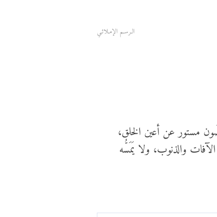
الـرسـم الإمـلائـي
صُون مستور عن أعين الخلق،
لآفات والذنوب، ولا يَمَسُّه