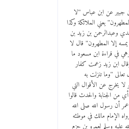
ن جبير عن ابن عباس "لا
مطهرون" يعني الملائكة وكذا
سدي وعبدالرحمن بن زيد بن
يمسه إلا المطهرون" قال لا
وهي في قراءة ابن مسعود ما
 وقال ابن زيد زعمت كفار
 تعالى "وما تنزلت به
 لا يخرج عن الأقوال التي
أي من الجنابة والحدث قالوا
مر أن رسول الله صلى الله
رواه الإمام مالك في موطئه
ه عليه وسلم لعمرو بن حزم