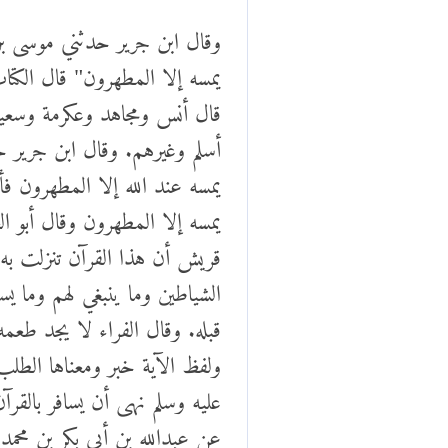
وقال ابن جرير حدثني موسى ب
يمسه إلا المطهرون" قال الكتا
قال أنس ومجاهد وعكرمة وسعيد
أسلم وغيرهم. وقال ابن جرير ح
يمسه عند الله إلا المطهرون ف
يمسه إلا المطهرون وقال أبو ا
قريش أن هذا القرآن تنزلت به ا
الشياطين وما ينبغي لهم وما ي
قبله. وقال الفراء لا يجد طعم
ولفظ الآية خبر ومعناها الطلب
عليه وسلم نهى أن يسافر بالقرآ
عن عبدالله بن أبي بكر بن محم